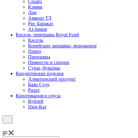
Cezaro
Кэмми
Лия
Аманат ТД
Рис Баракат
Al-Jannat
Кисель, приправы Royal Food
Кисель
Корейские заправки, мороженое
Перец
Приправы
Пряности и специи
Супы, бульоны
Кондитерские изделия
Алматинский продукт
Баян Сулу
Рахат
Консервация и соусы
Кублей
Цин-Каз