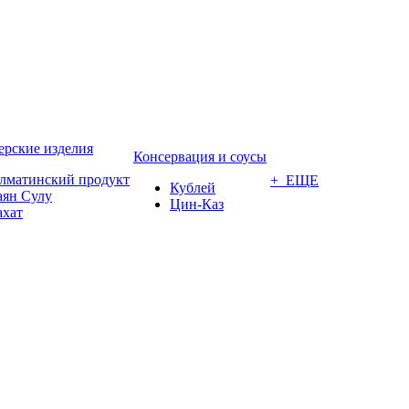
ерские изделия
Консервация и соусы
лматинский продукт
+ ЕЩЕ
Кублей
аян Сулу
Цин-Каз
ахат