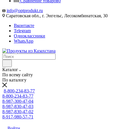
Сравнение товаров
0
info@optprodukt.ru
Саратовская обл., г. Энгельс, Лесокомбинатская, 30
Вконтакте
Telegram
Одноклассники
WhatsApp
Каталог
По всему сайту
По каталогу
8-800-234-83-77
8-800-234-83-77
8-987-300-47-04
8-987-830-47-03
8-987-830-47-02
8-917-980-57-71
Войти