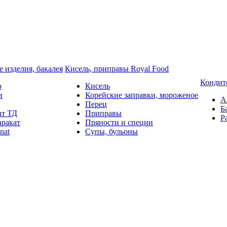
 изделия, бакалея
Кисель, приправы Royal Food
Кондит
o
Кисель
и
Корейские заправки, мороженое
А
Перец
Б
ат ТД
Приправы
Р
аракат
Пряности и специи
nat
Супы, бульоны