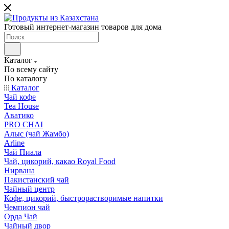
Готовый интернет-магазин товаров для дома
Каталог
По всему сайту
По каталогу
Каталог
Чай кофе
Tea House
Аватико
PRO CHAI
Алыс (чай Жамбо)
Arline
Чай Пиала
Чай, цикорий, какао Royal Food
Нирвана
Пакистанский чай
Чайный центр
Кофе, цикорий, быстрорастворимые напитки
Чемпион чай
Орда Чай
Чайный двор