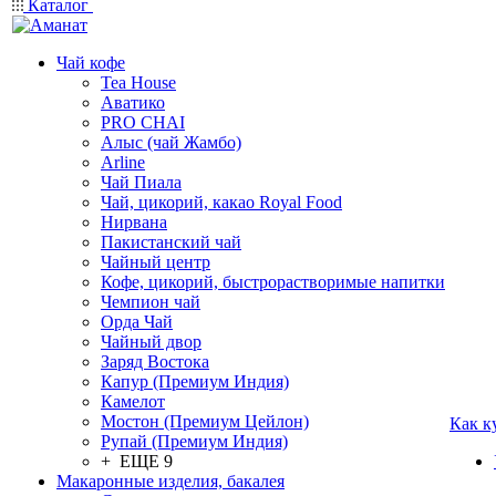
Каталог
Чай кофе
Tea House
Аватико
PRO CHAI
Алыс (чай Жамбо)
Arline
Чай Пиала
Чай, цикорий, какао Royal Food
Нирвана
Пакистанский чай
Чайный центр
Кофе, цикорий, быстрорастворимые напитки
Чемпион чай
Орда Чай
Чайный двор
Заряд Востока
Капур (Премиум Индия)
Камелот
Мостон (Премиум Цейлон)
Как к
Рупай (Премиум Индия)
+ ЕЩЕ 9
Макаронные изделия, бакалея