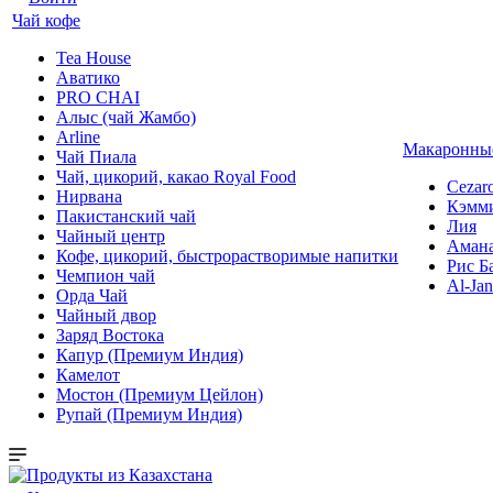
Чай кофе
Tea House
Аватико
PRO CHAI
Алыс (чай Жамбо)
Arline
Макаронные
Чай Пиала
Чай, цикорий, какао Royal Food
Cezar
Нирвана
Кэмм
Пакистанский чай
Лия
Чайный центр
Аман
Кофе, цикорий, быстрорастворимые напитки
Рис Б
Чемпион чай
Al-Jan
Орда Чай
Чайный двор
Заряд Востока
Капур (Премиум Индия)
Камелот
Мостон (Премиум Цейлон)
Рупай (Премиум Индия)