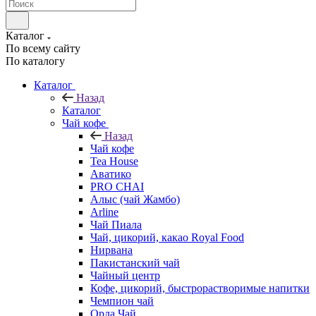
Каталог
По всему сайту
По каталогу
Каталог
Назад
Каталог
Чай кофе
Назад
Чай кофе
Tea House
Аватико
PRO CHAI
Алыс (чай Жамбо)
Arline
Чай Пиала
Чай, цикорий, какао Royal Food
Нирвана
Пакистанский чай
Чайный центр
Кофе, цикорий, быстрорастворимые напитки
Чемпион чай
Орда Чай