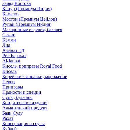
Заряд Востока
Капур (Премиум Индия)
Камелот
Мостон (Премиум Цейлон)
Рупай (Премиум Индия)
Макаронные изделия, бакалея
Cezaro
Кэмми
Лия
Аманат ТД
Рис Баракат
Al-Jannat
Кисель, приправы Royal Food
Кисель
Корейские заправки, мороженое
Перец
Приправы
Пряности и специи
Супы, бульоны
Кондитерские изделия
Алматинский продукт
Баян Сулу
Рахат
Консервация и соусы
Кублей