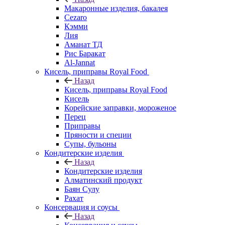
Макаронные изделия, бакалея
Cezaro
Кэмми
Лия
Аманат ТД
Рис Баракат
Al-Jannat
Кисель, приправы Royal Food
Назад
Кисель, приправы Royal Food
Кисель
Корейские заправки, мороженое
Перец
Приправы
Пряности и специи
Супы, бульоны
Кондитерские изделия
Назад
Кондитерские изделия
Алматинский продукт
Баян Сулу
Рахат
Консервация и соусы
Назад