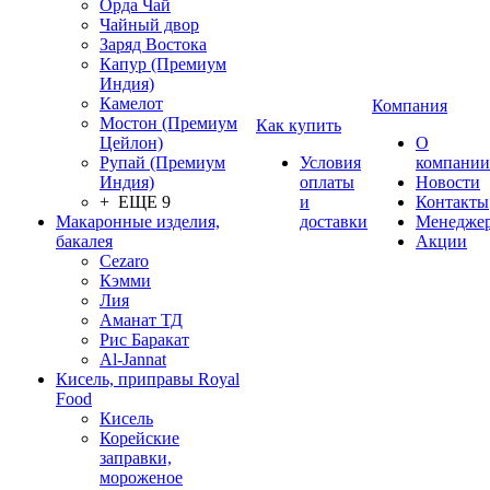
Орда Чай
Чайный двор
Заряд Востока
Капур (Премиум
Индия)
Камелот
Компания
Мостон (Премиум
Как купить
Цейлон)
О
Рупай (Премиум
Условия
компании
Индия)
оплаты
Новости
+ ЕЩЕ 9
и
Контакты
Макаронные изделия,
доставки
Менедже
бакалея
Акции
Cezaro
Кэмми
Лия
Аманат ТД
Рис Баракат
Al-Jannat
Кисель, приправы Royal
Food
Кисель
Корейские
заправки,
мороженое