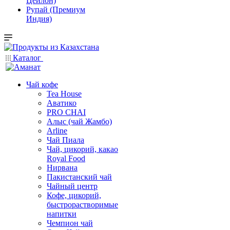
Цейлон)
Рупай (Премиум
Индия)
Каталог
Чай кофе
Tea House
Аватико
PRO CHAI
Алыс (чай Жамбо)
Arline
Чай Пиала
Чай, цикорий, какао
Royal Food
Нирвана
Пакистанский чай
Чайный центр
Кофе, цикорий,
быстрорастворимые
напитки
Чемпион чай