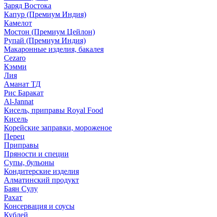
Заряд Востока
Капур (Премиум Индия)
Камелот
Мостон (Премиум Цейлон)
Рупай (Премиум Индия)
Макаронные изделия, бакалея
Cezaro
Кэмми
Лия
Аманат ТД
Рис Баракат
Al-Jannat
Кисель, приправы Royal Food
Кисель
Корейские заправки, мороженое
Перец
Приправы
Пряности и специи
Супы, бульоны
Кондитерские изделия
Алматинский продукт
Баян Сулу
Рахат
Консервация и соусы
Кублей