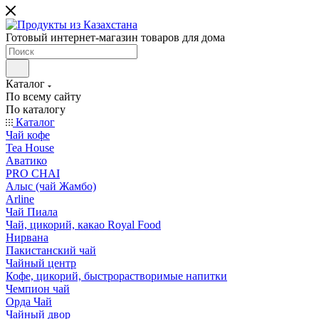
Готовый интернет-магазин товаров для дома
Каталог
По всему сайту
По каталогу
Каталог
Чай кофе
Tea House
Аватико
PRO CHAI
Алыс (чай Жамбо)
Arline
Чай Пиала
Чай, цикорий, какао Royal Food
Нирвана
Пакистанский чай
Чайный центр
Кофе, цикорий, быстрорастворимые напитки
Чемпион чай
Орда Чай
Чайный двор