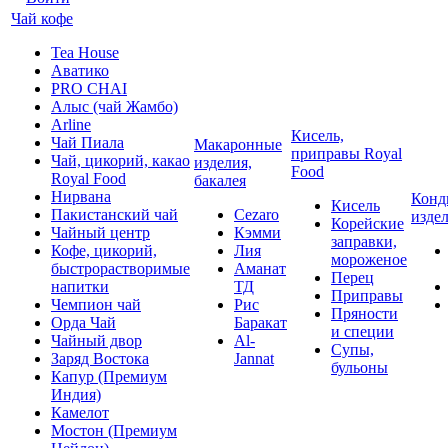
Чай кофе
Tea House
Аватико
PRO CHAI
Алыс (чай Жамбо)
Arline
Кисель,
Чай Пиала
Макаронные
приправы Royal
Чай, цикорий, какао
изделия,
Food
Royal Food
бакалея
Нирвана
Конд
Кисель
Пакистанский чай
Cezaro
изде
Корейские
Чайный центр
Кэмми
заправки,
Кофе, цикорий,
Лия
мороженое
быстрорастворимые
Аманат
Перец
напитки
ТД
Приправы
Чемпион чай
Рис
Пряности
Орда Чай
Баракат
и специи
Чайный двор
Al-
Супы,
Заряд Востока
Jannat
бульоны
Капур (Премиум
Индия)
Камелот
Мостон (Премиум