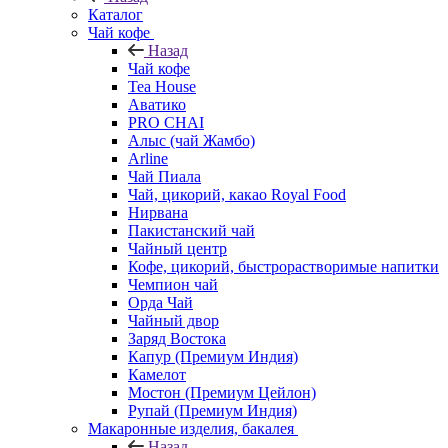
Каталог
Чай кофе
Назад
Чай кофе
Tea House
Аватико
PRO CHAI
Алыс (чай Жамбо)
Arline
Чай Пиала
Чай, цикорий, какао Royal Food
Нирвана
Пакистанский чай
Чайный центр
Кофе, цикорий, быстрорастворимые напитки
Чемпион чай
Орда Чай
Чайный двор
Заряд Востока
Капур (Премиум Индия)
Камелот
Мостон (Премиум Цейлон)
Рупай (Премиум Индия)
Макаронные изделия, бакалея
Назад