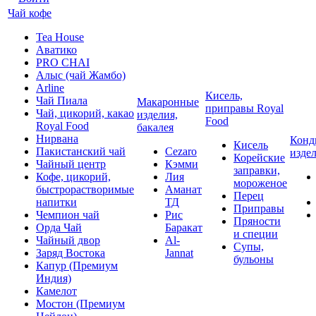
Чай кофе
Tea House
Аватико
PRO CHAI
Алыс (чай Жамбо)
Arline
Кисель,
Чай Пиала
Макаронные
приправы Royal
Чай, цикорий, какао
изделия,
Food
Royal Food
бакалея
Нирвана
Конд
Кисель
Пакистанский чай
Cezaro
изде
Корейские
Чайный центр
Кэмми
заправки,
Кофе, цикорий,
Лия
мороженое
быстрорастворимые
Аманат
Перец
напитки
ТД
Приправы
Чемпион чай
Рис
Пряности
Орда Чай
Баракат
и специи
Чайный двор
Al-
Супы,
Заряд Востока
Jannat
бульоны
Капур (Премиум
Индия)
Камелот
Мостон (Премиум