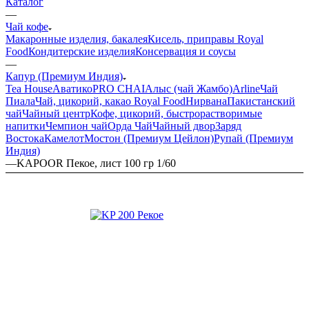
Каталог
—
Чай кофе
Макаронные изделия, бакалея
Кисель, приправы Royal
Food
Кондитерские изделия
Консервация и соусы
—
Капур (Премиум Индия)
Tea House
Аватико
PRO CHAI
Алыс (чай Жамбо)
Arline
Чай
Пиала
Чай, цикорий, какао Royal Food
Нирвана
Пакистанский
чай
Чайный центр
Кофе, цикорий, быстрорастворимые
напитки
Чемпион чай
Орда Чай
Чайный двор
Заряд
Востока
Камелот
Мостон (Премиум Цейлон)
Рупай (Премиум
Индия)
—
KAPOOR Пекое, лист 100 гр 1/60