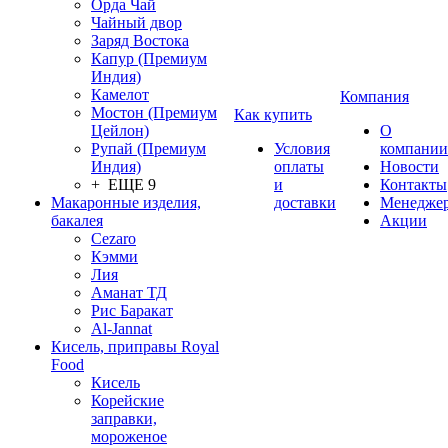
Орда Чай
Чайный двор
Заряд Востока
Капур (Премиум
Индия)
Камелот
Компания
Мостон (Премиум
Как купить
Цейлон)
О
Рупай (Премиум
Условия
компании
Индия)
оплаты
Новости
+ ЕЩЕ 9
и
Контакты
Макаронные изделия,
доставки
Менедже
бакалея
Акции
Cezaro
Кэмми
Лия
Аманат ТД
Рис Баракат
Al-Jannat
Кисель, приправы Royal
Food
Кисель
Корейские
заправки,
мороженое