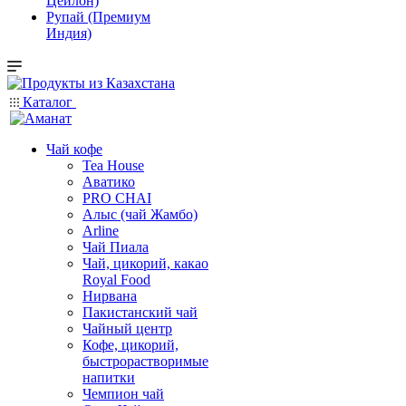
Цейлон)
Рупай (Премиум
Индия)
Каталог
Чай кофе
Tea House
Аватико
PRO CHAI
Алыс (чай Жамбо)
Arline
Чай Пиала
Чай, цикорий, какао
Royal Food
Нирвана
Пакистанский чай
Чайный центр
Кофе, цикорий,
быстрорастворимые
напитки
Чемпион чай