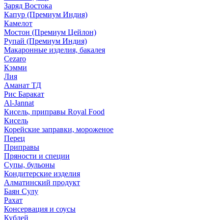
Заряд Востока
Капур (Премиум Индия)
Камелот
Мостон (Премиум Цейлон)
Рупай (Премиум Индия)
Макаронные изделия, бакалея
Cezaro
Кэмми
Лия
Аманат ТД
Рис Баракат
Al-Jannat
Кисель, приправы Royal Food
Кисель
Корейские заправки, мороженое
Перец
Приправы
Пряности и специи
Супы, бульоны
Кондитерские изделия
Алматинский продукт
Баян Сулу
Рахат
Консервация и соусы
Кублей