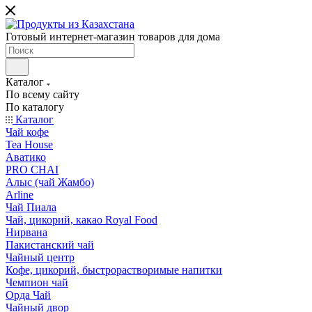
Готовый интернет-магазин товаров для дома
Каталог
По всему сайту
По каталогу
Каталог
Чай кофе
Tea House
Аватико
PRO CHAI
Алыс (чай Жамбо)
Arline
Чай Пиала
Чай, цикорий, какао Royal Food
Нирвана
Пакистанский чай
Чайный центр
Кофе, цикорий, быстрорастворимые напитки
Чемпион чай
Орда Чай
Чайный двор