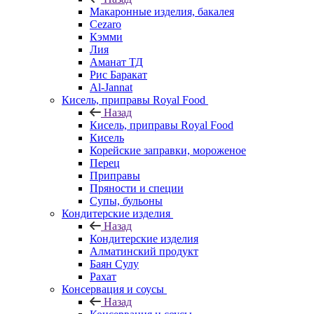
Макаронные изделия, бакалея
Cezaro
Кэмми
Лия
Аманат ТД
Рис Баракат
Al-Jannat
Кисель, приправы Royal Food
Назад
Кисель, приправы Royal Food
Кисель
Корейские заправки, мороженое
Перец
Приправы
Пряности и специи
Супы, бульоны
Кондитерские изделия
Назад
Кондитерские изделия
Алматинский продукт
Баян Сулу
Рахат
Консервация и соусы
Назад