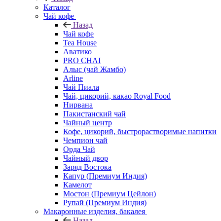
Каталог
Чай кофе
Назад
Чай кофе
Tea House
Аватико
PRO CHAI
Алыс (чай Жамбо)
Arline
Чай Пиала
Чай, цикорий, какао Royal Food
Нирвана
Пакистанский чай
Чайный центр
Кофе, цикорий, быстрорастворимые напитки
Чемпион чай
Орда Чай
Чайный двор
Заряд Востока
Капур (Премиум Индия)
Камелот
Мостон (Премиум Цейлон)
Рупай (Премиум Индия)
Макаронные изделия, бакалея
Назад