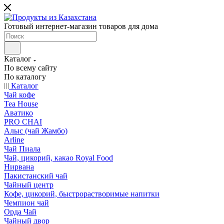
Готовый интернет-магазин товаров для дома
Каталог
По всему сайту
По каталогу
Каталог
Чай кофе
Tea House
Аватико
PRO CHAI
Алыс (чай Жамбо)
Arline
Чай Пиала
Чай, цикорий, какао Royal Food
Нирвана
Пакистанский чай
Чайный центр
Кофе, цикорий, быстрорастворимые напитки
Чемпион чай
Орда Чай
Чайный двор