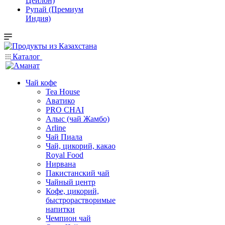
Цейлон)
Рупай (Премиум
Индия)
Каталог
Чай кофе
Tea House
Аватико
PRO CHAI
Алыс (чай Жамбо)
Arline
Чай Пиала
Чай, цикорий, какао
Royal Food
Нирвана
Пакистанский чай
Чайный центр
Кофе, цикорий,
быстрорастворимые
напитки
Чемпион чай