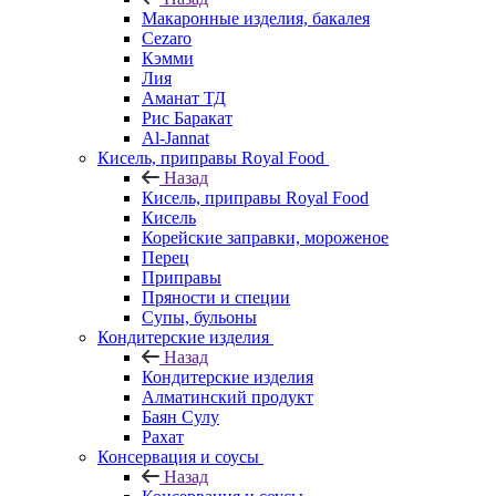
Макаронные изделия, бакалея
Cezaro
Кэмми
Лия
Аманат ТД
Рис Баракат
Al-Jannat
Кисель, приправы Royal Food
Назад
Кисель, приправы Royal Food
Кисель
Корейские заправки, мороженое
Перец
Приправы
Пряности и специи
Супы, бульоны
Кондитерские изделия
Назад
Кондитерские изделия
Алматинский продукт
Баян Сулу
Рахат
Консервация и соусы
Назад