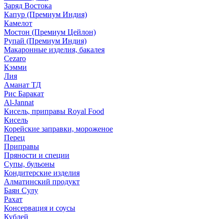
Заряд Востока
Капур (Премиум Индия)
Камелот
Мостон (Премиум Цейлон)
Рупай (Премиум Индия)
Макаронные изделия, бакалея
Cezaro
Кэмми
Лия
Аманат ТД
Рис Баракат
Al-Jannat
Кисель, приправы Royal Food
Кисель
Корейские заправки, мороженое
Перец
Приправы
Пряности и специи
Супы, бульоны
Кондитерские изделия
Алматинский продукт
Баян Сулу
Рахат
Консервация и соусы
Кублей