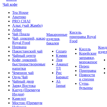
Чай кофе
Tea House
Аватико
PRO CHAI
Алыс (чай Жамбо)
Arline
Кисель,
Чай Пиала
Макаронные
приправы Royal
Чай, цикорий, какао
изделия,
Food
Royal Food
бакалея
Нирвана
Конд
Кисель
Пакистанский чай
Cezaro
изде
Корейские
Чайный центр
Кэмми
заправки,
Кофе, цикорий,
Лия
мороженое
быстрорастворимые
Аманат
Перец
напитки
ТД
Приправы
Чемпион чай
Рис
Пряности
Орда Чай
Баракат
и специи
Чайный двор
Al-
Супы,
Заряд Востока
Jannat
бульоны
Капур (Премиум
Индия)
Камелот
Мостон (Премиум