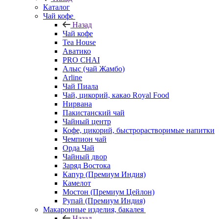
Каталог
Чай кофе
Назад
Чай кофе
Tea House
Аватико
PRO CHAI
Алыс (чай Жамбо)
Arline
Чай Пиала
Чай, цикорий, какао Royal Food
Нирвана
Пакистанский чай
Чайный центр
Кофе, цикорий, быстрорастворимые напитки
Чемпион чай
Орда Чай
Чайный двор
Заряд Востока
Капур (Премиум Индия)
Камелот
Мостон (Премиум Цейлон)
Рупай (Премиум Индия)
Макаронные изделия, бакалея
Назад