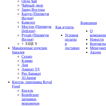
Орда Чай
Чайный двор
Заряд Востока
Капур (Премиум
Индия)
Камелот
Компания
Мостон (Премиум
Как купить
Цейлон)
О
Рупай (Премиум
Условия
компании
Индия)
оплаты
Новости
+ ЕЩЕ 9
и
Контакты
Макаронные изделия,
доставки
Менедже
бакалея
Акции
Cezaro
Кэмми
Лия
Аманат ТД
Рис Баракат
Al-Jannat
Кисель, приправы Royal
Food
Кисель
Корейские
заправки,
мороженое