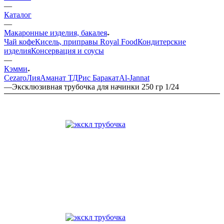
—
Каталог
—
Макаронные изделия, бакалея
Чай кофе
Кисель, приправы Royal Food
Кондитерские
изделия
Консервация и соусы
—
Кэмми
Cezaro
Лия
Аманат ТД
Рис Баракат
Al-Jannat
—
Эксклюзивная трубочка для начинки 250 гр 1/24