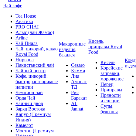
Чай кофе
Tea House
Аватико
PRO CHAI
Алыс (чай Жамбо)
Arline
Кисель,
Чай Пиала
Макаронные
приправы Royal
Чай, цикорий, какао
изделия,
Food
Royal Food
бакалея
Нирвана
Конд
Кисель
Пакистанский чай
Cezaro
изде
Корейские
Чайный центр
Кэмми
заправки,
Кофе, цикорий,
Лия
мороженое
быстрорастворимые
Аманат
Перец
напитки
ТД
Приправы
Чемпион чай
Рис
Пряности
Орда Чай
Баракат
и специи
Чайный двор
Al-
Супы,
Заряд Востока
Jannat
бульоны
Капур (Премиум
Индия)
Камелот
Мостон (Премиум