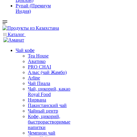
Цейлон)
Рупай (Премиум
Индия)
Каталог
Чай кофе
Tea House
Аватико
PRO CHAI
Алыс (чай Жамбо)
Arline
Чай Пиала
Чай, цикорий, какао
Royal Food
Нирвана
Пакистанский чай
Чайный центр
Кофе, цикорий,
быстрорастворимые
напитки
Чемпион чай