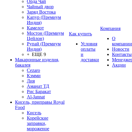
Орда Чай
Чайный двор
Заряд Востока
Капур (Премиум
Индия)
Камелот
Компания
Мостон (Премиум
Как купить
Цейлон)
О
Рупай (Премиум
Условия
компании
Индия)
оплаты
Новости
+ ЕЩЕ 9
и
Контакты
Макаронные изделия,
доставки
Менедже
бакалея
Акции
Cezaro
Кэмми
Лия
Аманат ТД
Рис Баракат
Al-Jannat
Кисель, приправы Royal
Food
Кисель
Корейские
заправки,
мороженое