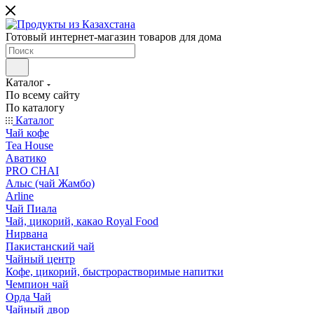
Готовый интернет-магазин товаров для дома
Каталог
По всему сайту
По каталогу
Каталог
Чай кофе
Tea House
Аватико
PRO CHAI
Алыс (чай Жамбо)
Arline
Чай Пиала
Чай, цикорий, какао Royal Food
Нирвана
Пакистанский чай
Чайный центр
Кофе, цикорий, быстрорастворимые напитки
Чемпион чай
Орда Чай
Чайный двор