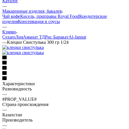
Каталог
—
Макаронные изделия, бакалея
Чай кофе
Кисель, приправы Royal Food
Кондитерские
изделия
Консервация и соусы
—
Кэмми
Cezaro
Лия
Аманат ТД
Рис Баракат
Al-Jannat
—
Клецки Свистулька 300 гр 1/24
Характеристики
Разновидность
—
#PROP_VALUE#
Страна происхождения
—
Казахстан
Производитель
—