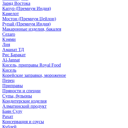
Заряд Востока
Капур (Премиум Индия)
Камелот
Мостон (Премиум Цейлон)
Рупай (Премиум Индия)
Макаронные изделия, бакалея
Cezaro
Кэмми
Лия
Аманат ТД
Рис Баракат
Al-Jannat
Кисель, приправы Royal Food
Кисель
Корейские заправки, мороженое
Перец
Приправы
Пряности и специи
Супы, бульоны
Кондитерские изделия
Алматинский продукт
Баян Сулу
Рахат
Консервация и соусы
Кублей