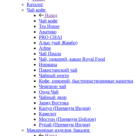
Каталог
Чай кофе
Назад
Чай кофе
Tea House
Аватико
PRO CHAI
Алыс (чай Жамбо)
Arline
Чай Пиала
Чай, цикорий, какао Royal Food
Нирвана
Пакистанский чай
Чайный центр
Кофе, цикорий, быстрорастворимые напитки
Чемпион чай
Орда Чай
Чайный двор
Заряд Востока
Капур (Премиум Индия)
Камелот
Мостон (Премиум Цейлон)
Рупай (Премиум Индия)
Макаронные изделия, бакалея
Назад