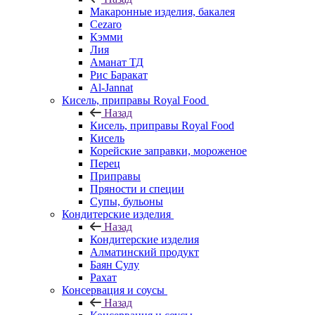
Макаронные изделия, бакалея
Cezaro
Кэмми
Лия
Аманат ТД
Рис Баракат
Al-Jannat
Кисель, приправы Royal Food
Назад
Кисель, приправы Royal Food
Кисель
Корейские заправки, мороженое
Перец
Приправы
Пряности и специи
Супы, бульоны
Кондитерские изделия
Назад
Кондитерские изделия
Алматинский продукт
Баян Сулу
Рахат
Консервация и соусы
Назад