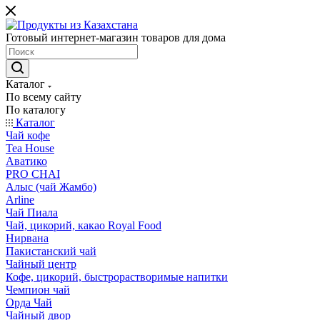
Готовый интернет-магазин товаров для дома
Каталог
По всему сайту
По каталогу
Каталог
Чай кофе
Tea House
Аватико
PRO CHAI
Алыс (чай Жамбо)
Arline
Чай Пиала
Чай, цикорий, какао Royal Food
Нирвана
Пакистанский чай
Чайный центр
Кофе, цикорий, быстрорастворимые напитки
Чемпион чай
Орда Чай
Чайный двор