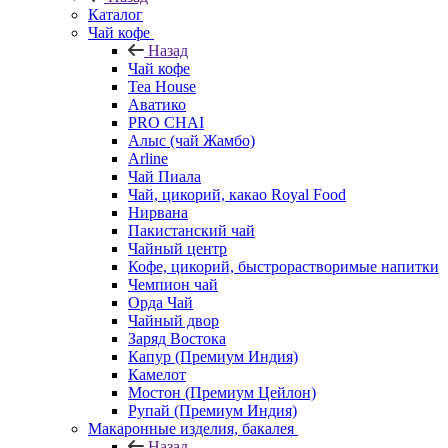
Каталог
Чай кофе
Назад
Чай кофе
Tea House
Аватико
PRO CHAI
Алыс (чай Жамбо)
Arline
Чай Пиала
Чай, цикорий, какао Royal Food
Нирвана
Пакистанский чай
Чайный центр
Кофе, цикорий, быстрорастворимые напитки
Чемпион чай
Орда Чай
Чайный двор
Заряд Востока
Капур (Премиум Индия)
Камелот
Мостон (Премиум Цейлон)
Рупай (Премиум Индия)
Макаронные изделия, бакалея
Назад