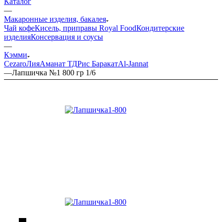
Каталог
—
Макаронные изделия, бакалея
Чай кофе
Кисель, приправы Royal Food
Кондитерские
изделия
Консервация и соусы
—
Кэмми
Cezaro
Лия
Аманат ТД
Рис Баракат
Al-Jannat
—
Лапшичка №1 800 гр 1/6