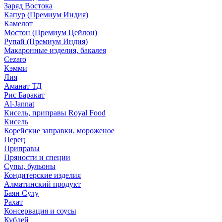
Заряд Востока
Капур (Премиум Индия)
Камелот
Мостон (Премиум Цейлон)
Рупай (Премиум Индия)
Макаронные изделия, бакалея
Cezaro
Кэмми
Лия
Аманат ТД
Рис Баракат
Al-Jannat
Кисель, приправы Royal Food
Кисель
Корейские заправки, мороженое
Перец
Приправы
Пряности и специи
Супы, бульоны
Кондитерские изделия
Алматинский продукт
Баян Сулу
Рахат
Консервация и соусы
Кублей