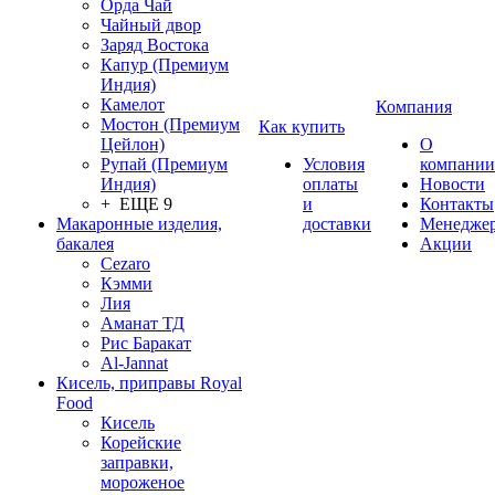
Орда Чай
Чайный двор
Заряд Востока
Капур (Премиум
Индия)
Камелот
Компания
Мостон (Премиум
Как купить
Цейлон)
О
Рупай (Премиум
Условия
компании
Индия)
оплаты
Новости
+ ЕЩЕ 9
и
Контакты
Макаронные изделия,
доставки
Менедже
бакалея
Акции
Cezaro
Кэмми
Лия
Аманат ТД
Рис Баракат
Al-Jannat
Кисель, приправы Royal
Food
Кисель
Корейские
заправки,
мороженое