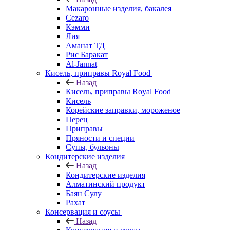
Макаронные изделия, бакалея
Cezaro
Кэмми
Лия
Аманат ТД
Рис Баракат
Al-Jannat
Кисель, приправы Royal Food
Назад
Кисель, приправы Royal Food
Кисель
Корейские заправки, мороженое
Перец
Приправы
Пряности и специи
Супы, бульоны
Кондитерские изделия
Назад
Кондитерские изделия
Алматинский продукт
Баян Сулу
Рахат
Консервация и соусы
Назад