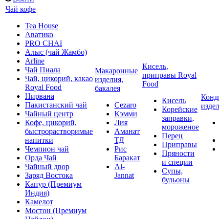
Чай кофе
Tea House
Аватико
PRO CHAI
Алыс (чай Жамбо)
Arline
Кисель,
Чай Пиала
Макаронные
приправы Royal
Чай, цикорий, какао
изделия,
Food
Royal Food
бакалея
Нирвана
Конд
Кисель
Пакистанский чай
Cezaro
изде
Корейские
Чайный центр
Кэмми
заправки,
Кофе, цикорий,
Лия
мороженое
быстрорастворимые
Аманат
Перец
напитки
ТД
Приправы
Чемпион чай
Рис
Пряности
Орда Чай
Баракат
и специи
Чайный двор
Al-
Супы,
Заряд Востока
Jannat
бульоны
Капур (Премиум
Индия)
Камелот
Мостон (Премиум