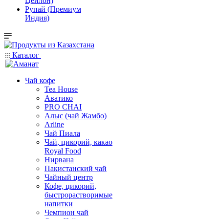
Цейлон)
Рупай (Премиум
Индия)
Каталог
Чай кофе
Tea House
Аватико
PRO CHAI
Алыс (чай Жамбо)
Arline
Чай Пиала
Чай, цикорий, какао
Royal Food
Нирвана
Пакистанский чай
Чайный центр
Кофе, цикорий,
быстрорастворимые
напитки
Чемпион чай