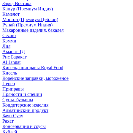
Заряд Востока
Капур (Премиум Индия)
Камелот
Мостон (Премиум Цейлон)
Рупай (Премиум Индия)
Макаронные изделия, бакалея
Cezaro
Кэмми
Лия
Аманат ТД
Рис Баракат
Al-Jannat
Кисель, приправы Royal Food
Кисель
Корейские заправки, мороженое
Перец
Приправы
Пряности и специи
Супы, бульоны
Кондитерские изделия
Алматинский продукт
Баян Сулу
Рахат
Консервация и соусы
Кублей