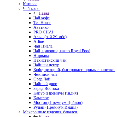
Каталог
Чай кофе
Назад
Чай кофе
Tea House
Аватико
PRO CHAI
Алыс (чай Жамбо)
Arline
Чай Пиала
Чай, цикорий, какао Royal Food
Нирвана
Пакистанский чай
Чайный центр
Кофе, цикорий, быстрорастворимые напитки
Чемпион чай
Орда Чай
Чайный двор
Заряд Востока
Капур (Премиум Индия)
Камелот
Мостон (Премиум Цейлон)
Рупай (Премиум Индия)
Макаронные изделия, бакалея
Назад