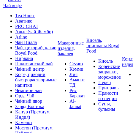
Чай кофе
Tea House
Аватико
PRO CHAI
Алыс (чай Жамбо)
Arline
Кисель,
Чай Пиала
Макаронные
приправы Royal
Чай, цикорий, какао
изделия,
Food
Royal Food
бакалея
Нирвана
Конд
Кисель
Пакистанский чай
Cezaro
изде
Корейские
Чайный центр
Кэмми
заправки,
Кофе, цикорий,
Лия
мороженое
быстрорастворимые
Аманат
Перец
напитки
ТД
Приправы
Чемпион чай
Рис
Пряности
Орда Чай
Баракат
и специи
Чайный двор
Al-
Супы,
Заряд Востока
Jannat
бульоны
Капур (Премиум
Индия)
Камелот
Мостон (Премиум