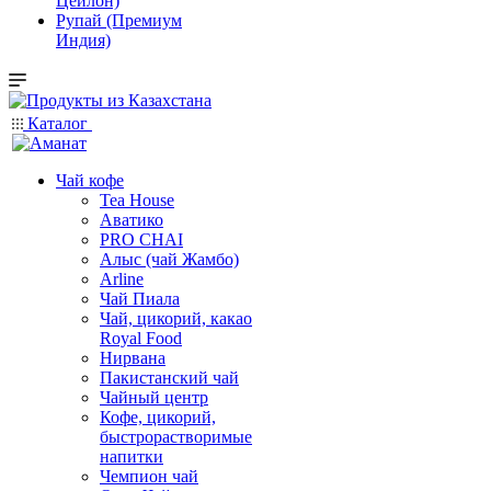
Цейлон)
Рупай (Премиум
Индия)
Каталог
Чай кофе
Tea House
Аватико
PRO CHAI
Алыс (чай Жамбо)
Arline
Чай Пиала
Чай, цикорий, какао
Royal Food
Нирвана
Пакистанский чай
Чайный центр
Кофе, цикорий,
быстрорастворимые
напитки
Чемпион чай