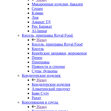
Макаронные изделия, бакалея
Cezaro
Кэмми
Лия
Аманат ТД
Рис Баракат
Al-Jannat
Кисель, приправы Royal Food
Назад
Кисель, приправы Royal Food
Кисель
Корейские заправки, мороженое
Перец
Приправы
Пряности и специи
Супы, бульоны
Кондитерские изделия
Назад
Кондитерские изделия
Алматинский продукт
Баян Сулу
Рахат
Консервация и соусы
Назад