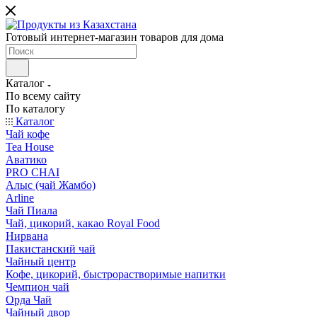
Готовый интернет-магазин товаров для дома
Каталог
По всему сайту
По каталогу
Каталог
Чай кофе
Tea House
Аватико
PRO CHAI
Алыс (чай Жамбо)
Arline
Чай Пиала
Чай, цикорий, какао Royal Food
Нирвана
Пакистанский чай
Чайный центр
Кофе, цикорий, быстрорастворимые напитки
Чемпион чай
Орда Чай
Чайный двор