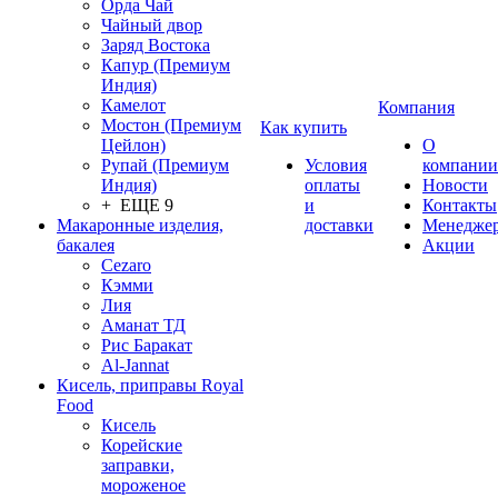
Орда Чай
Чайный двор
Заряд Востока
Капур (Премиум
Индия)
Камелот
Компания
Мостон (Премиум
Как купить
Цейлон)
О
Рупай (Премиум
Условия
компании
Индия)
оплаты
Новости
+ ЕЩЕ 9
и
Контакты
Макаронные изделия,
доставки
Менедже
бакалея
Акции
Cezaro
Кэмми
Лия
Аманат ТД
Рис Баракат
Al-Jannat
Кисель, приправы Royal
Food
Кисель
Корейские
заправки,
мороженое