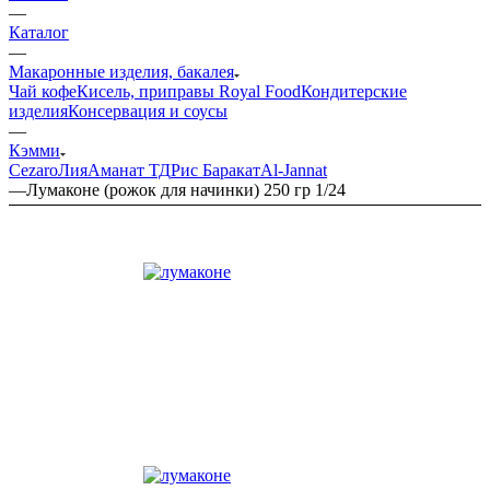
—
Каталог
—
Макаронные изделия, бакалея
Чай кофе
Кисель, приправы Royal Food
Кондитерские
изделия
Консервация и соусы
—
Кэмми
Cezaro
Лия
Аманат ТД
Рис Баракат
Al-Jannat
—
Лумаконе (рожок для начинки) 250 гр 1/24