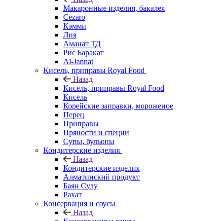
Макаронные изделия, бакалея
Cezaro
Кэмми
Лия
Аманат ТД
Рис Баракат
Al-Jannat
Кисель, приправы Royal Food
Назад
Кисель, приправы Royal Food
Кисель
Корейские заправки, мороженое
Перец
Приправы
Пряности и специи
Супы, бульоны
Кондитерские изделия
Назад
Кондитерские изделия
Алматинский продукт
Баян Сулу
Рахат
Консервация и соусы
Назад