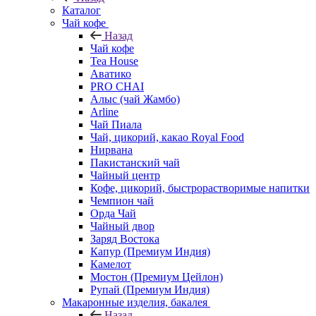
Каталог
Чай кофе
Назад
Чай кофе
Tea House
Аватико
PRO CHAI
Алыс (чай Жамбо)
Arline
Чай Пиала
Чай, цикорий, какао Royal Food
Нирвана
Пакистанский чай
Чайный центр
Кофе, цикорий, быстрорастворимые напитки
Чемпион чай
Орда Чай
Чайный двор
Заряд Востока
Капур (Премиум Индия)
Камелот
Мостон (Премиум Цейлон)
Рупай (Премиум Индия)
Макаронные изделия, бакалея
Назад