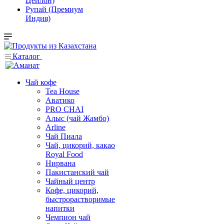
Цейлон)
Рупай (Премиум
Индия)
Каталог
Чай кофе
Tea House
Аватико
PRO CHAI
Алыс (чай Жамбо)
Arline
Чай Пиала
Чай, цикорий, какао
Royal Food
Нирвана
Пакистанский чай
Чайный центр
Кофе, цикорий,
быстрорастворимые
напитки
Чемпион чай