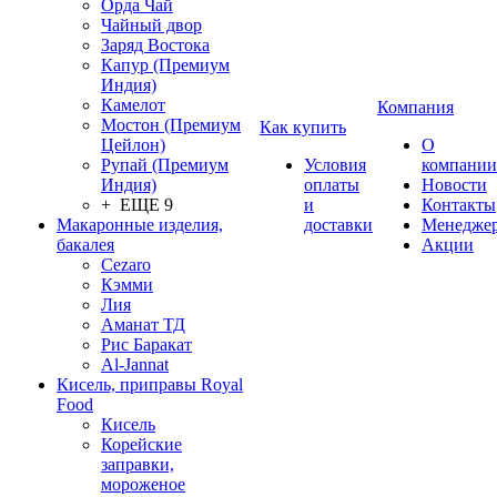
Орда Чай
Чайный двор
Заряд Востока
Капур (Премиум
Индия)
Камелот
Компания
Мостон (Премиум
Как купить
Цейлон)
О
Рупай (Премиум
Условия
компании
Индия)
оплаты
Новости
+ ЕЩЕ 9
и
Контакты
Макаронные изделия,
доставки
Менедже
бакалея
Акции
Cezaro
Кэмми
Лия
Аманат ТД
Рис Баракат
Al-Jannat
Кисель, приправы Royal
Food
Кисель
Корейские
заправки,
мороженое