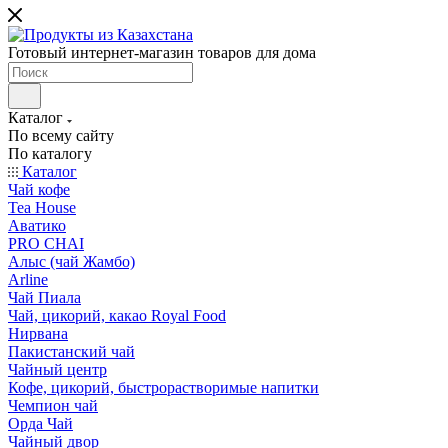
Готовый интернет-магазин товаров для дома
Каталог
По всему сайту
По каталогу
Каталог
Чай кофе
Tea House
Аватико
PRO CHAI
Алыс (чай Жамбо)
Arline
Чай Пиала
Чай, цикорий, какао Royal Food
Нирвана
Пакистанский чай
Чайный центр
Кофе, цикорий, быстрорастворимые напитки
Чемпион чай
Орда Чай
Чайный двор