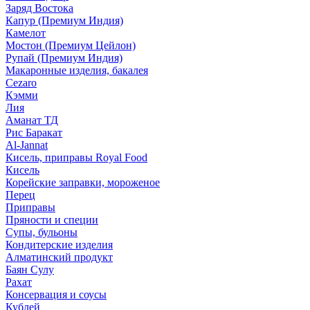
Заряд Востока
Капур (Премиум Индия)
Камелот
Мостон (Премиум Цейлон)
Рупай (Премиум Индия)
Макаронные изделия, бакалея
Cezaro
Кэмми
Лия
Аманат ТД
Рис Баракат
Al-Jannat
Кисель, приправы Royal Food
Кисель
Корейские заправки, мороженое
Перец
Приправы
Пряности и специи
Супы, бульоны
Кондитерские изделия
Алматинский продукт
Баян Сулу
Рахат
Консервация и соусы
Кублей