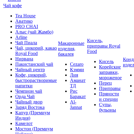
Чай кофе
Tea House
Аватико
PRO CHAI
Алыс (чай Жамбо)
Arline
Кисель,
Чай Пиала
Макаронные
приправы Royal
Чай, цикорий, какао
изделия,
Food
Royal Food
бакалея
Нирвана
Конд
Кисель
Пакистанский чай
Cezaro
изде
Корейские
Чайный центр
Кэмми
заправки,
Кофе, цикорий,
Лия
мороженое
быстрорастворимые
Аманат
Перец
напитки
ТД
Приправы
Чемпион чай
Рис
Пряности
Орда Чай
Баракат
и специи
Чайный двор
Al-
Супы,
Заряд Востока
Jannat
бульоны
Капур (Премиум
Индия)
Камелот
Мостон (Премиум