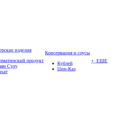
ерские изделия
Консервация и соусы
лматинский продукт
+ ЕЩЕ
Кублей
аян Сулу
Цин-Каз
ахат