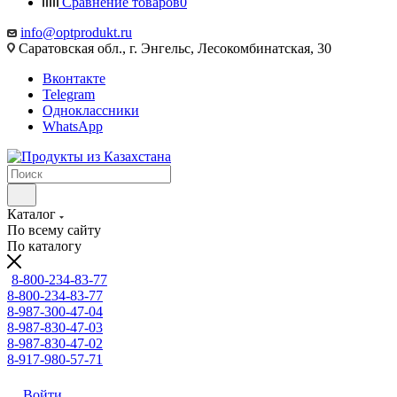
Сравнение товаров
0
info@optprodukt.ru
Саратовская обл., г. Энгельс, Лесокомбинатская, 30
Вконтакте
Telegram
Одноклассники
WhatsApp
Каталог
По всему сайту
По каталогу
8-800-234-83-77
8-800-234-83-77
8-987-300-47-04
8-987-830-47-03
8-987-830-47-02
8-917-980-57-71
Войти