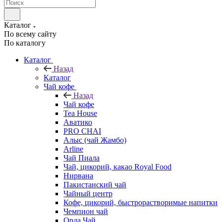
Каталог
По всему сайту
По каталогу
Каталог
Назад
Каталог
Чай кофе
Назад
Чай кофе
Tea House
Аватико
PRO CHAI
Алыс (чай Жамбо)
Arline
Чай Пиала
Чай, цикорий, какао Royal Food
Нирвана
Пакистанский чай
Чайный центр
Кофе, цикорий, быстрорастворимые напитки
Чемпион чай
Орда Чай