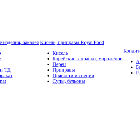
 изделия, бакалея
Кисель, приправы Royal Food
Кондит
o
Кисель
и
Корейские заправки, мороженое
А
Перец
Б
ат ТД
Приправы
Р
аракат
Пряности и специи
nat
Супы, бульоны