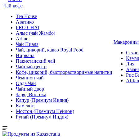
Чай кофе
Tea House
Аватико
PRO CHAI
Алыс (чай Жамбо)
Arline
Макаронные
Чай Пиала
Чай, цикорий, какао Royal Food
Cezar
Нирвана
Кэмм
Пакистанский чай
Лия
Чайный центр
Аман
Кофе, цикорий, быстрорастворимые напитки
Рис Б
Чемпион чай
Al-Jan
Орда Чай
Чайный двор
Заряд Востока
Капур (Премиум Индия)
Камелот
Мостон (Премиум Цейлон)
Рупай (Премиум Индия)