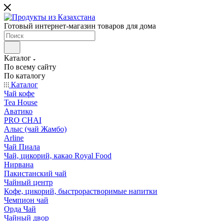
Готовый интернет-магазин товаров для дома
Каталог
По всему сайту
По каталогу
Каталог
Чай кофе
Tea House
Аватико
PRO CHAI
Алыс (чай Жамбо)
Arline
Чай Пиала
Чай, цикорий, какао Royal Food
Нирвана
Пакистанский чай
Чайный центр
Кофе, цикорий, быстрорастворимые напитки
Чемпион чай
Орда Чай
Чайный двор