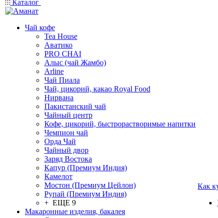
Каталог
Чай кофе
Tea House
Аватико
PRO CHAI
Алыс (чай Жамбо)
Arline
Чай Пиала
Чай, цикорий, какао Royal Food
Нирвана
Пакистанский чай
Чайный центр
Кофе, цикорий, быстрорастворимые напитки
Чемпион чай
Орда Чай
Чайный двор
Заряд Востока
Капур (Премиум Индия)
Камелот
Мостон (Премиум Цейлон)
Как к
Рупай (Премиум Индия)
+ ЕЩЕ 9
Макаронные изделия, бакалея