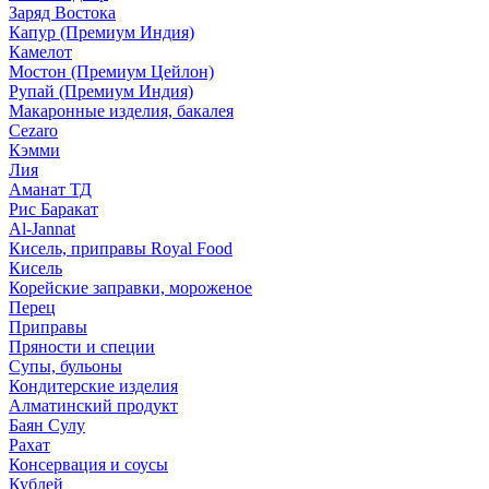
Заряд Востока
Капур (Премиум Индия)
Камелот
Мостон (Премиум Цейлон)
Рупай (Премиум Индия)
Макаронные изделия, бакалея
Cezaro
Кэмми
Лия
Аманат ТД
Рис Баракат
Al-Jannat
Кисель, приправы Royal Food
Кисель
Корейские заправки, мороженое
Перец
Приправы
Пряности и специи
Супы, бульоны
Кондитерские изделия
Алматинский продукт
Баян Сулу
Рахат
Консервация и соусы
Кублей