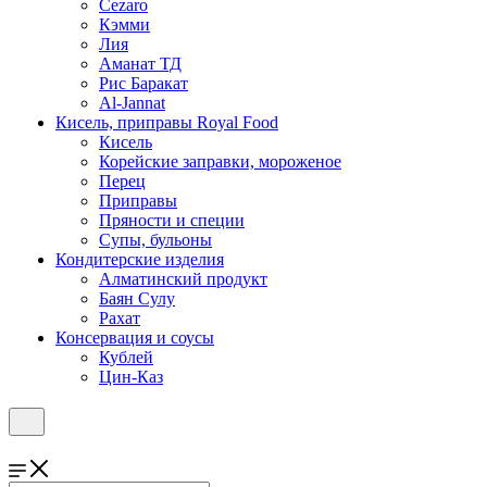
Cezaro
Кэмми
Лия
Аманат ТД
Рис Баракат
Al-Jannat
Кисель, приправы Royal Food
Кисель
Корейские заправки, мороженое
Перец
Приправы
Пряности и специи
Супы, бульоны
Кондитерские изделия
Алматинский продукт
Баян Сулу
Рахат
Консервация и соусы
Кублей
Цин-Каз