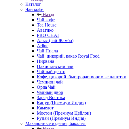
Каталог
Чай кофе
Назад
Чай кофе
Tea House
Аватико
PRO CHAI
Алыс (чай Жамбо)
Arline
Чай Пиала
Чай, цикорий, какао Royal Food
Нирвана
Пакистанский чай
Чайный центр
Кофе, цикорий, быстрорастворимые напитки
Чемпион чай
Орда Чай
Чайный двор
Заряд Востока
Капур (Премиум Индия)
Камелот
Мостон (Премиум Цейлон)
Рупай (Премиум Индия)
Макаронные изделия, бакалея
Назад