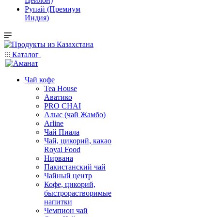
Цейлон)
Рупай (Премиум
Индия)
Каталог
Чай кофе
Tea House
Аватико
PRO CHAI
Алыс (чай Жамбо)
Arline
Чай Пиала
Чай, цикорий, какао
Royal Food
Нирвана
Пакистанский чай
Чайный центр
Кофе, цикорий,
быстрорастворимые
напитки
Чемпион чай