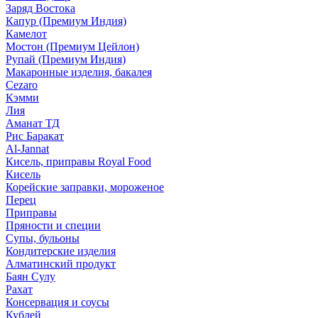
Заряд Востока
Капур (Премиум Индия)
Камелот
Мостон (Премиум Цейлон)
Рупай (Премиум Индия)
Макаронные изделия, бакалея
Cezaro
Кэмми
Лия
Аманат ТД
Рис Баракат
Al-Jannat
Кисель, приправы Royal Food
Кисель
Корейские заправки, мороженое
Перец
Приправы
Пряности и специи
Супы, бульоны
Кондитерские изделия
Алматинский продукт
Баян Сулу
Рахат
Консервация и соусы
Кублей