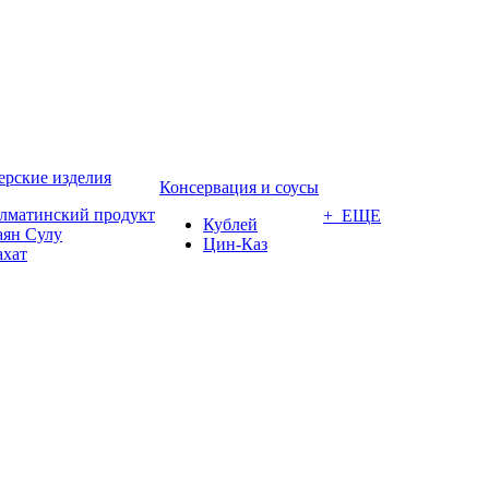
ерские изделия
Консервация и соусы
лматинский продукт
+ ЕЩЕ
Кублей
аян Сулу
Цин-Каз
ахат