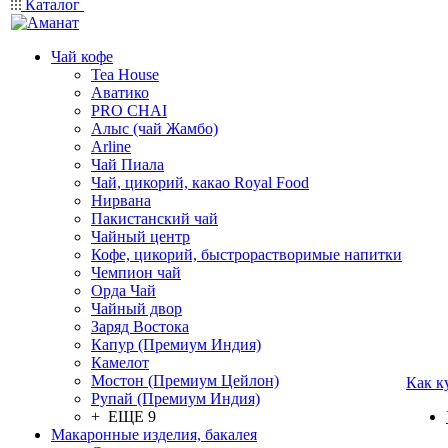
Каталог
Чай кофе
Tea House
Аватико
PRO CHAI
Алыс (чай Жамбо)
Arline
Чай Пиала
Чай, цикорий, какао Royal Food
Нирвана
Пакистанский чай
Чайный центр
Кофе, цикорий, быстрорастворимые напитки
Чемпион чай
Орда Чай
Чайный двор
Заряд Востока
Капур (Премиум Индия)
Камелот
Мостон (Премиум Цейлон)
Как к
Рупай (Премиум Индия)
+ ЕЩЕ 9
Макаронные изделия, бакалея