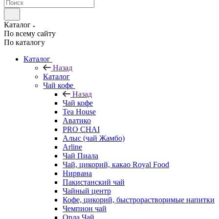
Каталог
По всему сайту
По каталогу
Каталог
Назад
Каталог
Чай кофе
Назад
Чай кофе
Tea House
Аватико
PRO CHAI
Алыс (чай Жамбо)
Arline
Чай Пиала
Чай, цикорий, какао Royal Food
Нирвана
Пакистанский чай
Чайный центр
Кофе, цикорий, быстрорастворимые напитки
Чемпион чай
Орда Чай