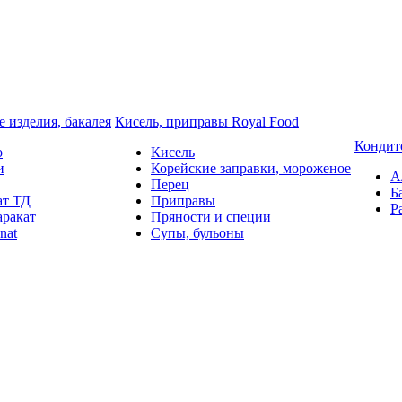
 изделия, бакалея
Кисель, приправы Royal Food
Кондит
o
Кисель
и
Корейские заправки, мороженое
А
Перец
Б
ат ТД
Приправы
Р
аракат
Пряности и специи
nat
Супы, бульоны