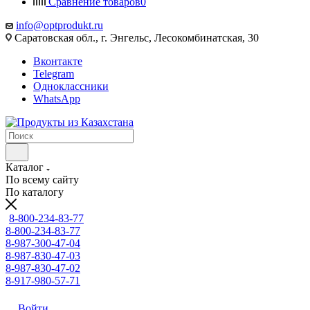
Сравнение товаров
0
info@optprodukt.ru
Саратовская обл., г. Энгельс, Лесокомбинатская, 30
Вконтакте
Telegram
Одноклассники
WhatsApp
Каталог
По всему сайту
По каталогу
8-800-234-83-77
8-800-234-83-77
8-987-300-47-04
8-987-830-47-03
8-987-830-47-02
8-917-980-57-71
Войти