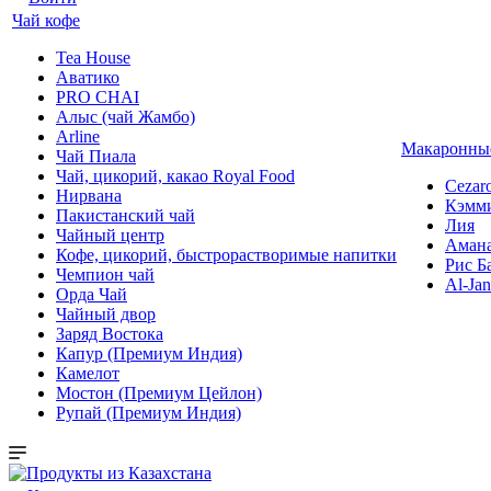
Чай кофе
Tea House
Аватико
PRO CHAI
Алыс (чай Жамбо)
Arline
Макаронные
Чай Пиала
Чай, цикорий, какао Royal Food
Cezar
Нирвана
Кэмм
Пакистанский чай
Лия
Чайный центр
Аман
Кофе, цикорий, быстрорастворимые напитки
Рис Б
Чемпион чай
Al-Jan
Орда Чай
Чайный двор
Заряд Востока
Капур (Премиум Индия)
Камелот
Мостон (Премиум Цейлон)
Рупай (Премиум Индия)