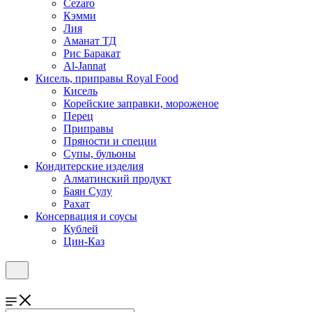
Cezaro
Кэмми
Лия
Аманат ТД
Рис Баракат
Al-Jannat
Кисель, приправы Royal Food
Кисель
Корейские заправки, мороженое
Перец
Приправы
Пряности и специи
Супы, бульоны
Кондитерские изделия
Алматинский продукт
Баян Сулу
Рахат
Консервация и соусы
Кублей
Цин-Каз