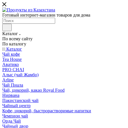
Готовый интернет-магазин товаров для дома
Каталог
По всему сайту
По каталогу
Каталог
Чай кофе
Tea House
Аватико
PRO CHAI
Алыс (чай Жамбо)
Arline
Чай Пиала
Чай, цикорий, какао Royal Food
Нирвана
Пакистанский чай
Чайный центр
Кофе, цикорий, быстрорастворимые напитки
Чемпион чай
Орда Чай
Чайный двор