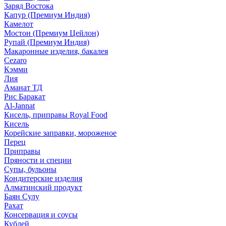
Заряд Востока
Капур (Премиум Индия)
Камелот
Мостон (Премиум Цейлон)
Рупай (Премиум Индия)
Макаронные изделия, бакалея
Cezaro
Кэмми
Лия
Аманат ТД
Рис Баракат
Al-Jannat
Кисель, приправы Royal Food
Кисель
Корейские заправки, мороженое
Перец
Приправы
Пряности и специи
Супы, бульоны
Кондитерские изделия
Алматинский продукт
Баян Сулу
Рахат
Консервация и соусы
Кублей