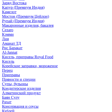
Заряд Востока
Капур (Премиум Индия)
Камелот
Мостон (Премиум Цейлон)
Рупай (Премиум Индия)
Макаронные изделия, бакалея
Cezaro
Кэмми
Лия
Аманат ТД
Рис Баракат
Al-Jannat
Кисель, приправы Royal Food
Кисель
Корейские заправки, мороженое
Перец
Приправы
Пряности и специи
Супы, бульоны
Кондитерские изделия
Алматинский продукт
Баян Сулу
Рахат
Консервация и соусы
Кублей