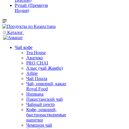
Цейлон)
Рупай (Премиум
Индия)
Каталог
Чай кофе
Tea House
Аватико
PRO CHAI
Алыс (чай Жамбо)
Arline
Чай Пиала
Чай, цикорий, какао
Royal Food
Нирвана
Пакистанский чай
Чайный центр
Кофе, цикорий,
быстрорастворимые
напитки
Чемпион чай