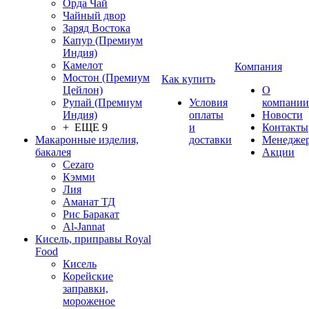
Орда Чай
Чайный двор
Заряд Востока
Капур (Премиум
Индия)
Камелот
Компания
Мостон (Премиум
Как купить
Цейлон)
О
Рупай (Премиум
Условия
компании
Индия)
оплаты
Новости
+ ЕЩЕ 9
и
Контакты
Макаронные изделия,
доставки
Менедже
бакалея
Акции
Cezaro
Кэмми
Лия
Аманат ТД
Рис Баракат
Al-Jannat
Кисель, приправы Royal
Food
Кисель
Корейские
заправки,
мороженое