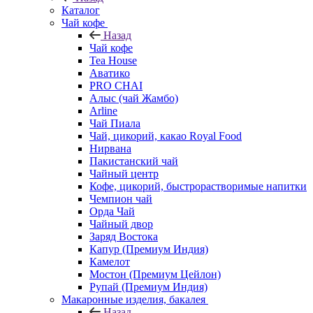
Каталог
Чай кофе
Назад
Чай кофе
Tea House
Аватико
PRO CHAI
Алыс (чай Жамбо)
Arline
Чай Пиала
Чай, цикорий, какао Royal Food
Нирвана
Пакистанский чай
Чайный центр
Кофе, цикорий, быстрорастворимые напитки
Чемпион чай
Орда Чай
Чайный двор
Заряд Востока
Капур (Премиум Индия)
Камелот
Мостон (Премиум Цейлон)
Рупай (Премиум Индия)
Макаронные изделия, бакалея
Назад