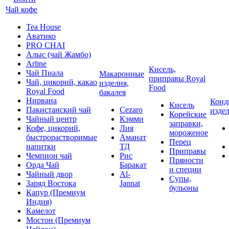
Чай кофе
Tea House
Аватико
PRO CHAI
Алыс (чай Жамбо)
Arline
Кисель,
Чай Пиала
Макаронные
приправы Royal
Чай, цикорий, какао
изделия,
Food
Royal Food
бакалея
Нирвана
Конд
Кисель
Пакистанский чай
Cezaro
изде
Корейские
Чайный центр
Кэмми
заправки,
Кофе, цикорий,
Лия
мороженое
быстрорастворимые
Аманат
Перец
напитки
ТД
Приправы
Чемпион чай
Рис
Пряности
Орда Чай
Баракат
и специи
Чайный двор
Al-
Супы,
Заряд Востока
Jannat
бульоны
Капур (Премиум
Индия)
Камелот
Мостон (Премиум