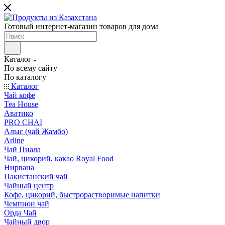
Готовый интернет-магазин товаров для дома
Каталог
По всему сайту
По каталогу
Каталог
Чай кофе
Tea House
Аватико
PRO CHAI
Алыс (чай Жамбо)
Arline
Чай Пиала
Чай, цикорий, какао Royal Food
Нирвана
Пакистанский чай
Чайный центр
Кофе, цикорий, быстрорастворимые напитки
Чемпион чай
Орда Чай
Чайный двор