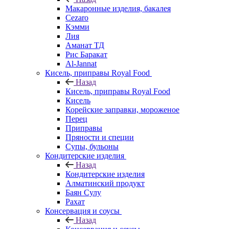
Макаронные изделия, бакалея
Cezaro
Кэмми
Лия
Аманат ТД
Рис Баракат
Al-Jannat
Кисель, приправы Royal Food
Назад
Кисель, приправы Royal Food
Кисель
Корейские заправки, мороженое
Перец
Приправы
Пряности и специи
Супы, бульоны
Кондитерские изделия
Назад
Кондитерские изделия
Алматинский продукт
Баян Сулу
Рахат
Консервация и соусы
Назад