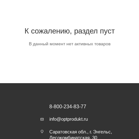
К сожалению, раздел пуст
В данный момент нет активных товаров
8-800-234-83-77
info@optprodukt.ru
Саратовская обл., г. Энгельс,
Лесокомбинатская, 30