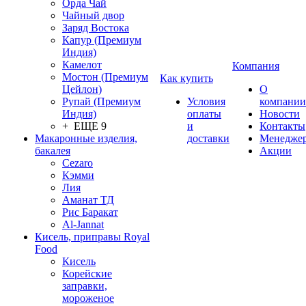
Орда Чай
Чайный двор
Заряд Востока
Капур (Премиум
Индия)
Камелот
Компания
Мостон (Премиум
Как купить
Цейлон)
О
Рупай (Премиум
Условия
компании
Индия)
оплаты
Новости
+ ЕЩЕ 9
и
Контакты
Макаронные изделия,
доставки
Менедже
бакалея
Акции
Cezaro
Кэмми
Лия
Аманат ТД
Рис Баракат
Al-Jannat
Кисель, приправы Royal
Food
Кисель
Корейские
заправки,
мороженое