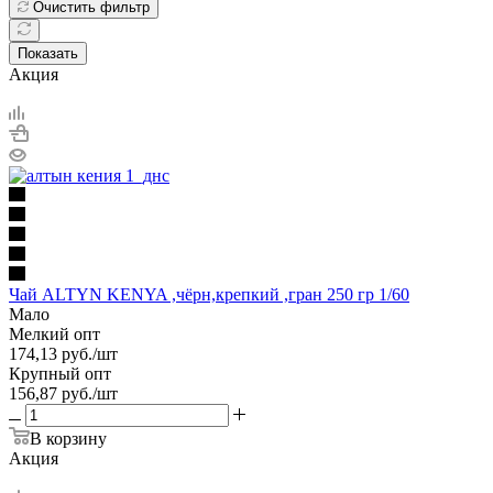
Очистить фильтр
Показать
Акция
Чай ALTYN KENYA ,чёрн,крепкий ,гран 250 гр 1/60
Мало
Мелкий опт
174,13
руб.
/шт
Крупный опт
156,87
руб.
/шт
В корзину
Акция