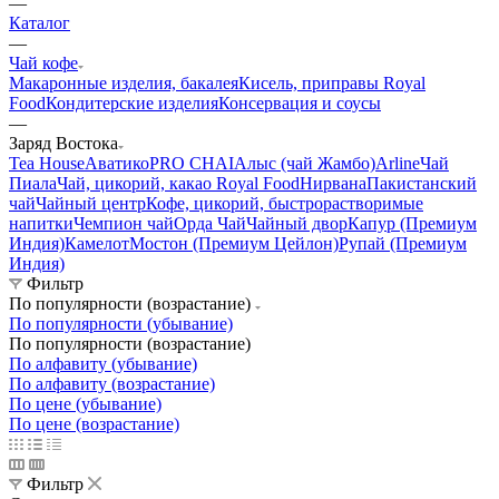
—
Каталог
—
Чай кофе
Макаронные изделия, бакалея
Кисель, приправы Royal
Food
Кондитерские изделия
Консервация и соусы
—
Заряд Востока
Tea House
Аватико
PRO CHAI
Алыс (чай Жамбо)
Arline
Чай
Пиала
Чай, цикорий, какао Royal Food
Нирвана
Пакистанский
чай
Чайный центр
Кофе, цикорий, быстрорастворимые
напитки
Чемпион чай
Орда Чай
Чайный двор
Капур (Премиум
Индия)
Камелот
Мостон (Премиум Цейлон)
Рупай (Премиум
Индия)
Фильтр
По популярности (возрастание)
По популярности (убывание)
По популярности (возрастание)
По алфавиту (убывание)
По алфавиту (возрастание)
По цене (убывание)
По цене (возрастание)
Фильтр