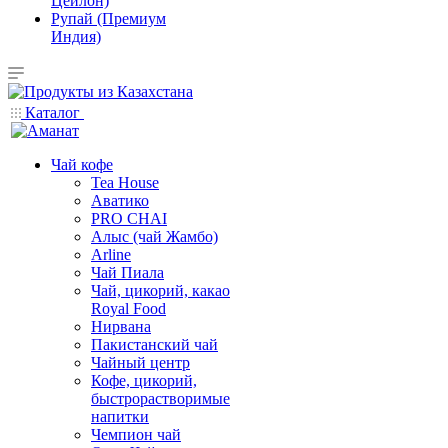
Цейлон)
Рупай (Премиум
Индия)
Каталог
Чай кофе
Tea House
Аватико
PRO CHAI
Алыс (чай Жамбо)
Arline
Чай Пиала
Чай, цикорий, какао
Royal Food
Нирвана
Пакистанский чай
Чайный центр
Кофе, цикорий,
быстрорастворимые
напитки
Чемпион чай