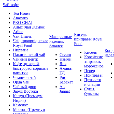
Чай кофе
Tea House
Аватико
PRO CHAI
Алыс (чай Жамбо)
Arline
Кисель,
Чай Пиала
Макаронные
приправы Royal
Чай, цикорий, какао
изделия,
Food
Royal Food
бакалея
Нирвана
Конд
Кисель
Пакистанский чай
Cezaro
изде
Корейские
Чайный центр
Кэмми
заправки,
Кофе, цикорий,
Лия
мороженое
быстрорастворимые
Аманат
Перец
напитки
ТД
Приправы
Чемпион чай
Рис
Пряности
Орда Чай
Баракат
и специи
Чайный двор
Al-
Супы,
Заряд Востока
Jannat
бульоны
Капур (Премиум
Индия)
Камелот
Мостон (Премиум