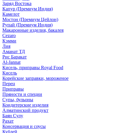
Заряд Востока
Капур (Премиум Индия)
Камелот
Мостон (Премиум Цейлон)
Рупай (Премиум Индия)
Макаронные изделия, бакалея
Cezaro
Кэмми
Лия
Аманат ТД
Рис Баракат
Al-Jannat
Кисель, приправы Royal Food
Кисель
Корейские заправки, мороженое
Перец
Приправы
Пряности и специи
Супы, бульоны
Кондитерские изделия
Алматинский продукт
Баян Сулу
Рахат
Консервация и соусы
Кублей