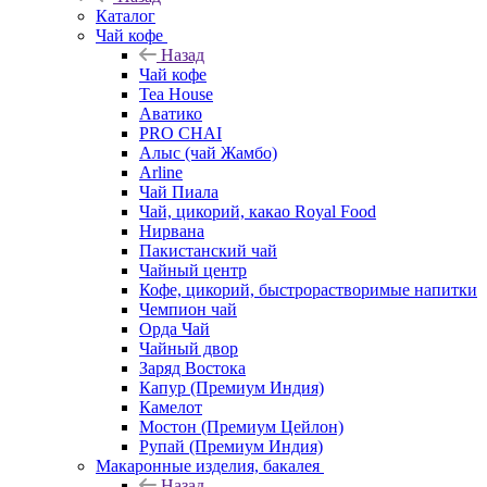
Каталог
Чай кофе
Назад
Чай кофе
Tea House
Аватико
PRO CHAI
Алыс (чай Жамбо)
Arline
Чай Пиала
Чай, цикорий, какао Royal Food
Нирвана
Пакистанский чай
Чайный центр
Кофе, цикорий, быстрорастворимые напитки
Чемпион чай
Орда Чай
Чайный двор
Заряд Востока
Капур (Премиум Индия)
Камелот
Мостон (Премиум Цейлон)
Рупай (Премиум Индия)
Макаронные изделия, бакалея
Назад