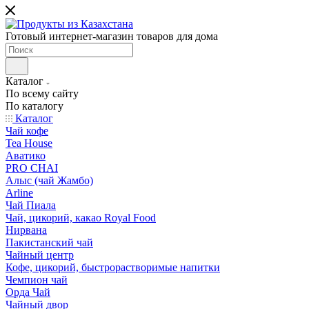
Готовый интернет-магазин товаров для дома
Каталог
По всему сайту
По каталогу
Каталог
Чай кофе
Tea House
Аватико
PRO CHAI
Алыс (чай Жамбо)
Arline
Чай Пиала
Чай, цикорий, какао Royal Food
Нирвана
Пакистанский чай
Чайный центр
Кофе, цикорий, быстрорастворимые напитки
Чемпион чай
Орда Чай
Чайный двор