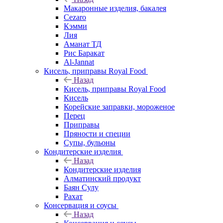
Макаронные изделия, бакалея
Cezaro
Кэмми
Лия
Аманат ТД
Рис Баракат
Al-Jannat
Кисель, приправы Royal Food
Назад
Кисель, приправы Royal Food
Кисель
Корейские заправки, мороженое
Перец
Приправы
Пряности и специи
Супы, бульоны
Кондитерские изделия
Назад
Кондитерские изделия
Алматинский продукт
Баян Сулу
Рахат
Консервация и соусы
Назад