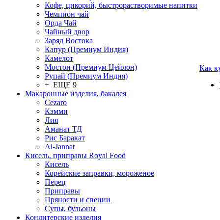
Кофе, цикорий, быстрорастворимые напитки
Чемпион чай
Орда Чай
Чайный двор
Заряд Востока
Капур (Премиум Индия)
Камелот
Мостон (Премиум Цейлон)
Как к
Рупай (Премиум Индия)
+ ЕЩЕ 9
Макаронные изделия, бакалея
Cezaro
Кэмми
Лия
Аманат ТД
Рис Баракат
Al-Jannat
Кисель, приправы Royal Food
Кисель
Корейские заправки, мороженое
Перец
Приправы
Пряности и специи
Супы, бульоны
Кондитерские изделия