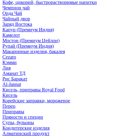
Кофе, цикорий, быстрорастворимые напитки
Чемпион чай
Орда Чай
Чайный двор
Заряд Востока
Капур (Премиум Индия)
Камелот
Мостон (Премиум Цейлон)
Рупай (Премиум Индия)
Макаронные изделия, бакалея
Cezaro
Кэмми
Лия
Аманат ТД
Рис Баракат
Al-Jannat
Кисель, приправы Royal Food
Кисель
Корейские заправки, мороженое
Перец
Приправы
Пряности и специи
Супы, бульоны
Кондитерские изделия
Алматинский продукт