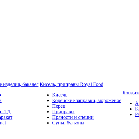
 изделия, бакалея
Кисель, приправы Royal Food
Кондит
o
Кисель
и
Корейские заправки, мороженое
А
Перец
Б
ат ТД
Приправы
Р
аракат
Пряности и специи
nat
Супы, бульоны