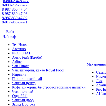
8-800-234-83-77
8-800-234-83-77
8-987-300-47-04
8-987-830-47-03
8-987-830-47-02
8-917-980-57-71
Войти
Чай кофе
Tea House
Аватико
PRO CHAI
Алыс (чай Жамбо)
Arline
Макаронные
Чай Пиала
Чай, цикорий, какао Royal Food
Cezar
Нирвана
Кэмм
Пакистанский чай
Лия
Чайный центр
Аман
Кофе, цикорий, быстрорастворимые напитки
Рис Б
Чемпион чай
Al-Jan
Орда Чай
Чайный двор
Заряд Востока