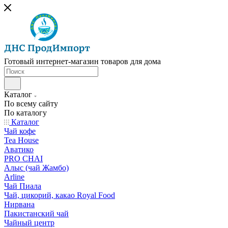
Готовый интернет-магазин товаров для дома
Каталог
По всему сайту
По каталогу
Каталог
Чай кофе
Tea House
Аватико
PRO CHAI
Алыс (чай Жамбо)
Arline
Чай Пиала
Чай, цикорий, какао Royal Food
Нирвана
Пакистанский чай
Чайный центр