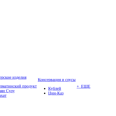
ерские изделия
Консервация и соусы
лматинский продукт
+ ЕЩЕ
Кублей
аян Сулу
Цин-Каз
ахат