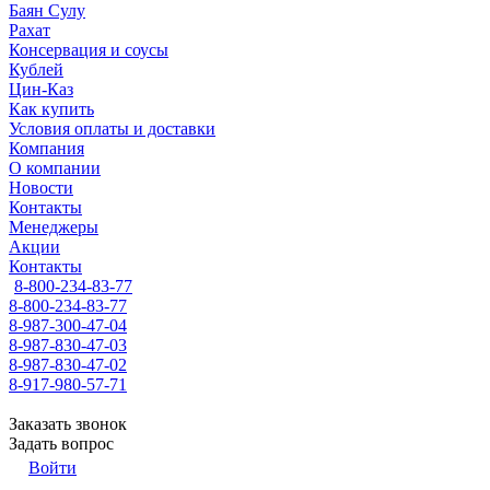
Баян Сулу
Рахат
Консервация и соусы
Кублей
Цин-Каз
Как купить
Условия оплаты и доставки
Компания
О компании
Новости
Контакты
Менеджеры
Акции
Контакты
8-800-234-83-77
8-800-234-83-77
8-987-300-47-04
8-987-830-47-03
8-987-830-47-02
8-917-980-57-71
Заказать звонок
Задать вопрос
Войти