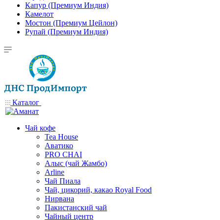
Капур (Премиум Индия)
Камелот
Мостон (Премиум Цейлон)
Рупай (Премиум Индия)
Каталог
Чай кофе
Tea House
Аватико
PRO CHAI
Алыс (чай Жамбо)
Arline
Чай Пиала
Чай, цикорий, какао Royal Food
Нирвана
Пакистанский чай
Чайный центр