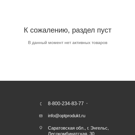
К сожалению, раздел пуст
В данный момент нет активных товаров
8-800-234-83-77
info@optprodukt.ru
Саратовская обл., г. Энгельс,
Лесокомбинатская, 30