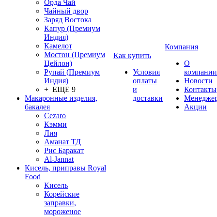
Орда Чай
Чайный двор
Заряд Востока
Капур (Премиум
Индия)
Камелот
Компания
Мостон (Премиум
Как купить
Цейлон)
О
Рупай (Премиум
Условия
компании
Индия)
оплаты
Новости
+ ЕЩЕ 9
и
Контакты
Макаронные изделия,
доставки
Менедже
бакалея
Акции
Cezaro
Кэмми
Лия
Аманат ТД
Рис Баракат
Al-Jannat
Кисель, приправы Royal
Food
Кисель
Корейские
заправки,
мороженое