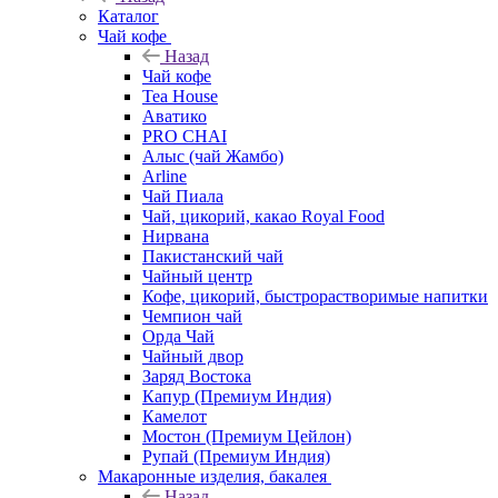
Каталог
Чай кофе
Назад
Чай кофе
Tea House
Аватико
PRO CHAI
Алыс (чай Жамбо)
Arline
Чай Пиала
Чай, цикорий, какао Royal Food
Нирвана
Пакистанский чай
Чайный центр
Кофе, цикорий, быстрорастворимые напитки
Чемпион чай
Орда Чай
Чайный двор
Заряд Востока
Капур (Премиум Индия)
Камелот
Мостон (Премиум Цейлон)
Рупай (Премиум Индия)
Макаронные изделия, бакалея
Назад