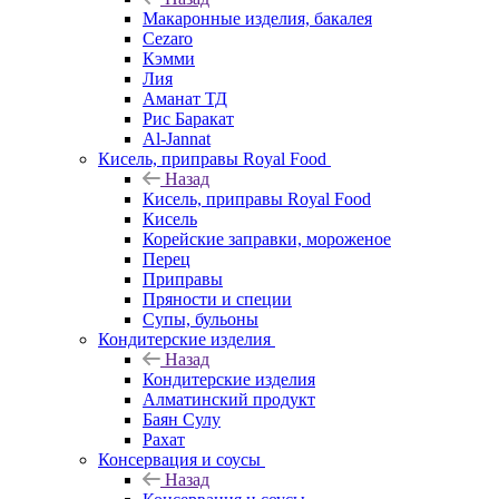
Макаронные изделия, бакалея
Cezaro
Кэмми
Лия
Аманат ТД
Рис Баракат
Al-Jannat
Кисель, приправы Royal Food
Назад
Кисель, приправы Royal Food
Кисель
Корейские заправки, мороженое
Перец
Приправы
Пряности и специи
Супы, бульоны
Кондитерские изделия
Назад
Кондитерские изделия
Алматинский продукт
Баян Сулу
Рахат
Консервация и соусы
Назад