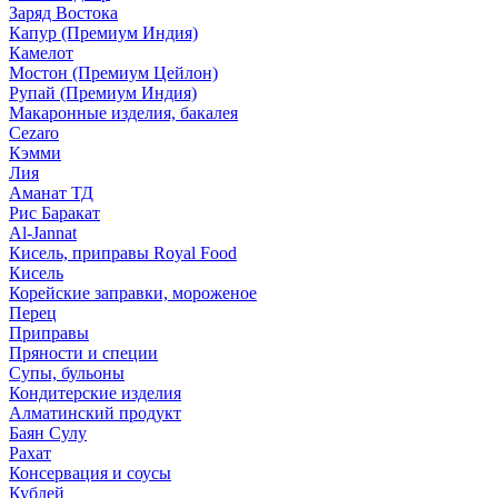
Заряд Востока
Капур (Премиум Индия)
Камелот
Мостон (Премиум Цейлон)
Рупай (Премиум Индия)
Макаронные изделия, бакалея
Cezaro
Кэмми
Лия
Аманат ТД
Рис Баракат
Al-Jannat
Кисель, приправы Royal Food
Кисель
Корейские заправки, мороженое
Перец
Приправы
Пряности и специи
Супы, бульоны
Кондитерские изделия
Алматинский продукт
Баян Сулу
Рахат
Консервация и соусы
Кублей