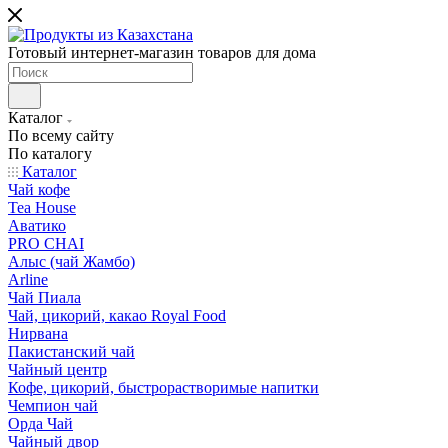
Готовый интернет-магазин товаров для дома
Каталог
По всему сайту
По каталогу
Каталог
Чай кофе
Tea House
Аватико
PRO CHAI
Алыс (чай Жамбо)
Arline
Чай Пиала
Чай, цикорий, какао Royal Food
Нирвана
Пакистанский чай
Чайный центр
Кофе, цикорий, быстрорастворимые напитки
Чемпион чай
Орда Чай
Чайный двор