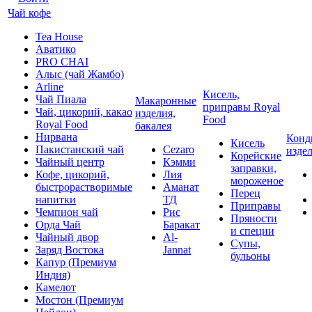
Чай кофе
Tea House
Аватико
PRO CHAI
Алыс (чай Жамбо)
Arline
Кисель,
Чай Пиала
Макаронные
приправы Royal
Чай, цикорий, какао
изделия,
Food
Royal Food
бакалея
Нирвана
Конд
Кисель
Пакистанский чай
Cezaro
изде
Корейские
Чайный центр
Кэмми
заправки,
Кофе, цикорий,
Лия
мороженое
быстрорастворимые
Аманат
Перец
напитки
ТД
Приправы
Чемпион чай
Рис
Пряности
Орда Чай
Баракат
и специи
Чайный двор
Al-
Супы,
Заряд Востока
Jannat
бульоны
Капур (Премиум
Индия)
Камелот
Мостон (Премиум