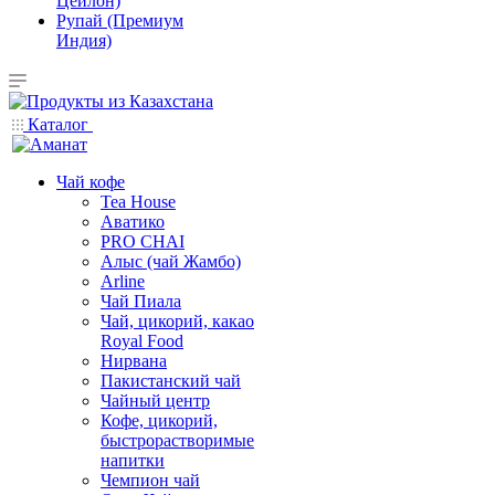
Цейлон)
Рупай (Премиум
Индия)
Каталог
Чай кофе
Tea House
Аватико
PRO CHAI
Алыс (чай Жамбо)
Arline
Чай Пиала
Чай, цикорий, какао
Royal Food
Нирвана
Пакистанский чай
Чайный центр
Кофе, цикорий,
быстрорастворимые
напитки
Чемпион чай