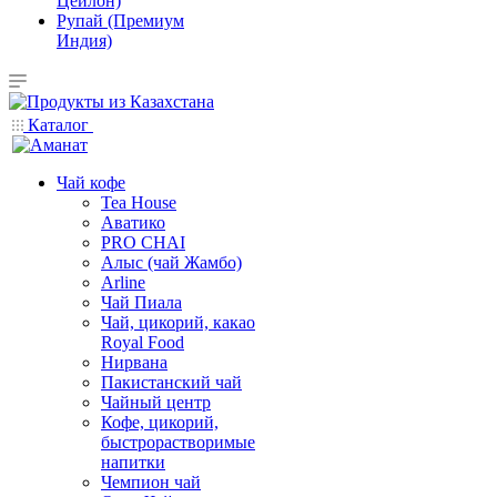
Цейлон)
Рупай (Премиум
Индия)
Каталог
Чай кофе
Tea House
Аватико
PRO CHAI
Алыс (чай Жамбо)
Arline
Чай Пиала
Чай, цикорий, какао
Royal Food
Нирвана
Пакистанский чай
Чайный центр
Кофе, цикорий,
быстрорастворимые
напитки
Чемпион чай