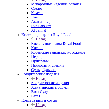
Макаронные изделия, бакалея
Cezaro
Кэмми
Лия
Аманат ТД
Рис Баракат
Al-Jannat
Кисель, приправы Royal Food
Назад
Кисель, приправы Royal Food
Кисель
Корейские заправки, мороженое
Перец
Приправы
Пряности и специи
Супы, бульоны
Кондитерские изделия
Назад
Кондитерские изделия
Алматинский продукт
Баян Сулу
Рахат
Консервация и соусы
Назад