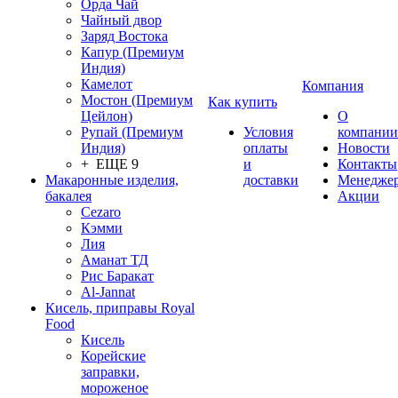
Орда Чай
Чайный двор
Заряд Востока
Капур (Премиум
Индия)
Камелот
Компания
Мостон (Премиум
Как купить
Цейлон)
О
Рупай (Премиум
Условия
компании
Индия)
оплаты
Новости
+ ЕЩЕ 9
и
Контакты
Макаронные изделия,
доставки
Менедже
бакалея
Акции
Cezaro
Кэмми
Лия
Аманат ТД
Рис Баракат
Al-Jannat
Кисель, приправы Royal
Food
Кисель
Корейские
заправки,
мороженое