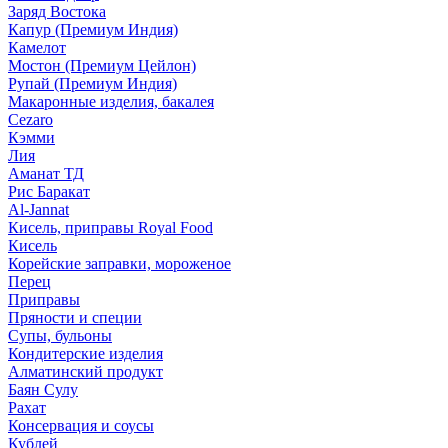
Заряд Востока
Капур (Премиум Индия)
Камелот
Мостон (Премиум Цейлон)
Рупай (Премиум Индия)
Макаронные изделия, бакалея
Cezaro
Кэмми
Лия
Аманат ТД
Рис Баракат
Al-Jannat
Кисель, приправы Royal Food
Кисель
Корейские заправки, мороженое
Перец
Приправы
Пряности и специи
Супы, бульоны
Кондитерские изделия
Алматинский продукт
Баян Сулу
Рахат
Консервация и соусы
Кублей