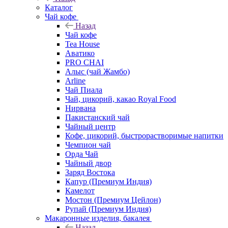
Каталог
Чай кофе
Назад
Чай кофе
Tea House
Аватико
PRO CHAI
Алыс (чай Жамбо)
Arline
Чай Пиала
Чай, цикорий, какао Royal Food
Нирвана
Пакистанский чай
Чайный центр
Кофе, цикорий, быстрорастворимые напитки
Чемпион чай
Орда Чай
Чайный двор
Заряд Востока
Капур (Премиум Индия)
Камелот
Мостон (Премиум Цейлон)
Рупай (Премиум Индия)
Макаронные изделия, бакалея
Назад