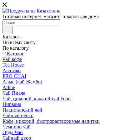
Готовый интернет-магазин товаров для дома
Каталог
По всему сайту
По каталогу
Каталог
Чай кофе
Tea House
Аватико
PRO CHAI
Алыс (чай Жамбо)
Arline
Чай Пиала
Чай, цикорий, какао Royal Food
Нирвана
Пакистанский чай
Чайный центр
Кофе, цикорий, быстрорастворимые напитки
Чемпион чай
Орда Чай
Чайный двор