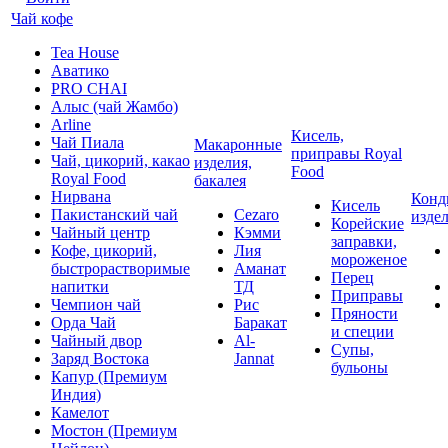
Чай кофе
Tea House
Аватико
PRO CHAI
Алыс (чай Жамбо)
Arline
Кисель,
Чай Пиала
Макаронные
приправы Royal
Чай, цикорий, какао
изделия,
Food
Royal Food
бакалея
Нирвана
Конд
Кисель
Пакистанский чай
Cezaro
изде
Корейские
Чайный центр
Кэмми
заправки,
Кофе, цикорий,
Лия
мороженое
быстрорастворимые
Аманат
Перец
напитки
ТД
Приправы
Чемпион чай
Рис
Пряности
Орда Чай
Баракат
и специи
Чайный двор
Al-
Супы,
Заряд Востока
Jannat
бульоны
Капур (Премиум
Индия)
Камелот
Мостон (Премиум