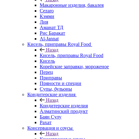
Макаронные изделия, бакалея
Cezaro
Кэмми
Лия
Аманат ТД
Рис Баракат
Al-Jannat
Кисель, приправы Royal Food
Назад
Кисель, приправы Royal Food
Кисель
Корейские заправки, мороженое
Перец
Приправы
Пряности и специи
Супы, бульоны
Кондитерские изделия
Назад
Кондитерские изделия
Алматинский продукт
Баян Сулу
Рахат
Консервация и соусы
Назад