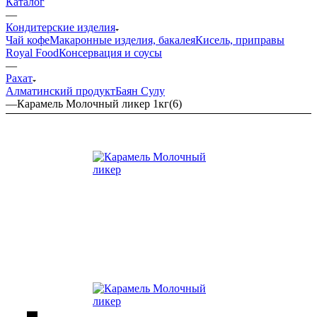
Каталог
—
Кондитерские изделия
Чай кофе
Макаронные изделия, бакалея
Кисель, приправы
Royal Food
Консервация и соусы
—
Рахат
Алматинский продукт
Баян Сулу
—
Карамель Молочный ликер 1кг(6)