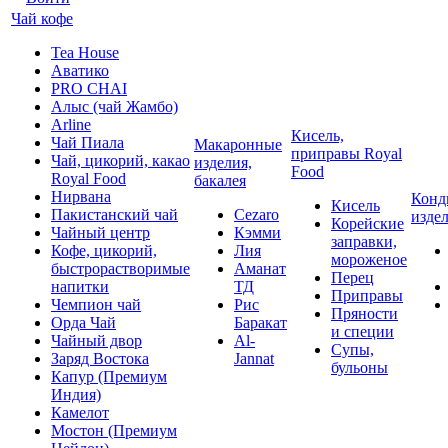
Чай кофе
Tea House
Аватико
PRO CHAI
Алыс (чай Жамбо)
Arline
Кисель,
Чай Пиала
Макаронные
приправы Royal
Чай, цикорий, какао
изделия,
Food
Royal Food
бакалея
Нирвана
Конд
Кисель
Пакистанский чай
Cezaro
изде
Корейские
Чайный центр
Кэмми
заправки,
Кофе, цикорий,
Лия
мороженое
быстрорастворимые
Аманат
Перец
напитки
ТД
Приправы
Чемпион чай
Рис
Пряности
Орда Чай
Баракат
и специи
Чайный двор
Al-
Супы,
Заряд Востока
Jannat
бульоны
Капур (Премиум
Индия)
Камелот
Мостон (Премиум