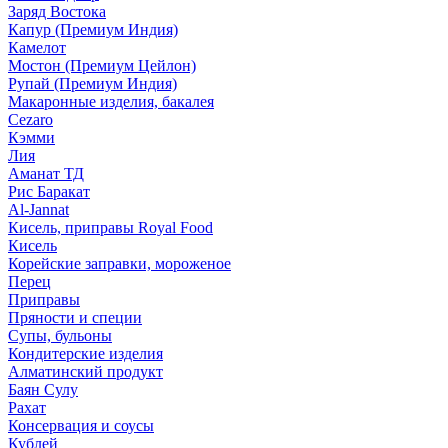
Заряд Востока
Капур (Премиум Индия)
Камелот
Мостон (Премиум Цейлон)
Рупай (Премиум Индия)
Макаронные изделия, бакалея
Cezaro
Кэмми
Лия
Аманат ТД
Рис Баракат
Al-Jannat
Кисель, приправы Royal Food
Кисель
Корейские заправки, мороженое
Перец
Приправы
Пряности и специи
Супы, бульоны
Кондитерские изделия
Алматинский продукт
Баян Сулу
Рахат
Консервация и соусы
Кублей