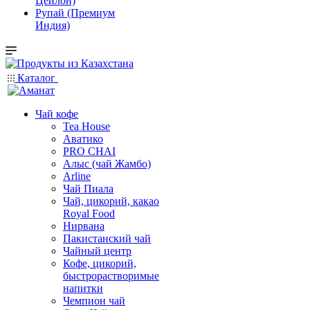
Цейлон)
Рупай (Премиум
Индия)
Каталог
Чай кофе
Tea House
Аватико
PRO CHAI
Алыс (чай Жамбо)
Arline
Чай Пиала
Чай, цикорий, какао
Royal Food
Нирвана
Пакистанский чай
Чайный центр
Кофе, цикорий,
быстрорастворимые
напитки
Чемпион чай