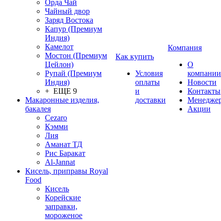
Орда Чай
Чайный двор
Заряд Востока
Капур (Премиум
Индия)
Камелот
Компания
Мостон (Премиум
Как купить
Цейлон)
О
Рупай (Премиум
Условия
компании
Индия)
оплаты
Новости
+ ЕЩЕ 9
и
Контакты
Макаронные изделия,
доставки
Менедже
бакалея
Акции
Cezaro
Кэмми
Лия
Аманат ТД
Рис Баракат
Al-Jannat
Кисель, приправы Royal
Food
Кисель
Корейские
заправки,
мороженое