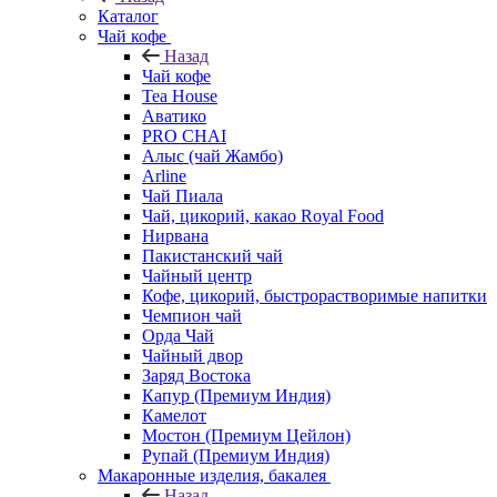
Каталог
Чай кофе
Назад
Чай кофе
Tea House
Аватико
PRO CHAI
Алыс (чай Жамбо)
Arline
Чай Пиала
Чай, цикорий, какао Royal Food
Нирвана
Пакистанский чай
Чайный центр
Кофе, цикорий, быстрорастворимые напитки
Чемпион чай
Орда Чай
Чайный двор
Заряд Востока
Капур (Премиум Индия)
Камелот
Мостон (Премиум Цейлон)
Рупай (Премиум Индия)
Макаронные изделия, бакалея
Назад