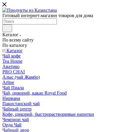
Готовый интернет-магазин товаров для дома
Каталог
По всему сайту
По каталогу
Каталог
Чай кофе
Tea House
Аватико
PRO CHAI
Алыс (чай Жамбо)
Arline
Чай Пиала
Чай, цикорий, какао Royal Food
Нирвана
Пакистанский чай
Чайный центр
Кофе, цикорий, быстрорастворимые напитки
Чемпион чай
Орда Чай
Чайный двор