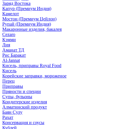
Заряд Востока
Капур (Премиум Индия)
Камелот
Мостон (Премиум Цейлон)
Рупай (Премиум Индия)
Макаронные изделия, бакалея
Cezaro
Кэмми
Лия
Аманат ТД
Рис Баракат
Al-Jannat
Кисель, приправы Royal Food
Кисель
Корейские заправки, мороженое
Перец
Приправы
Пряности и специи
Супы, бульоны
Кондитерские изделия
Алматинский продукт
Баян Сулу
Рахат
Консервация и соусы
Кублей