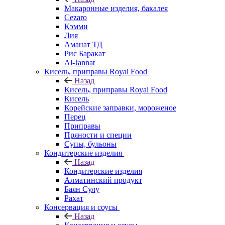
Макаронные изделия, бакалея
Cezaro
Кэмми
Лия
Аманат ТД
Рис Баракат
Al-Jannat
Кисель, приправы Royal Food
Назад
Кисель, приправы Royal Food
Кисель
Корейские заправки, мороженое
Перец
Приправы
Пряности и специи
Супы, бульоны
Кондитерские изделия
Назад
Кондитерские изделия
Алматинский продукт
Баян Сулу
Рахат
Консервация и соусы
Назад