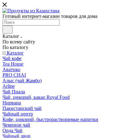
Готовый интернет-магазин товаров для дома
Каталог
По всему сайту
По каталогу
Каталог
Чай кофе
Tea House
Аватико
PRO CHAI
Алыс (чай Жамбо)
Arline
Чай Пиала
Чай, цикорий, какао Royal Food
Нирвана
Пакистанский чай
Чайный центр
Кофе, цикорий, быстрорастворимые напитки
Чемпион чай
Орда Чай
Чайный двор