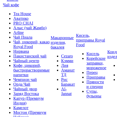
Чай кофе
Tea House
Аватико
PRO CHAI
Алыс (чай Жамбо)
Arline
Кисель,
Чай Пиала
Макаронные
приправы Royal
Чай, цикорий, какао
изделия,
Food
Royal Food
бакалея
Нирвана
Конд
Кисель
Пакистанский чай
Cezaro
изде
Корейские
Чайный центр
Кэмми
заправки,
Кофе, цикорий,
Лия
мороженое
быстрорастворимые
Аманат
Перец
напитки
ТД
Приправы
Чемпион чай
Рис
Пряности
Орда Чай
Баракат
и специи
Чайный двор
Al-
Супы,
Заряд Востока
Jannat
бульоны
Капур (Премиум
Индия)
Камелот
Мостон (Премиум