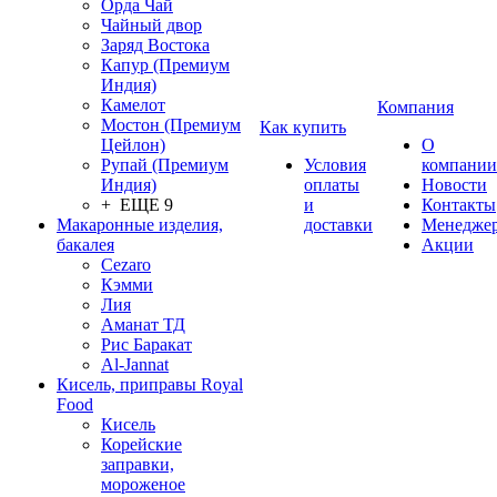
Орда Чай
Чайный двор
Заряд Востока
Капур (Премиум
Индия)
Камелот
Компания
Мостон (Премиум
Как купить
Цейлон)
О
Рупай (Премиум
Условия
компании
Индия)
оплаты
Новости
+ ЕЩЕ 9
и
Контакты
Макаронные изделия,
доставки
Менедже
бакалея
Акции
Cezaro
Кэмми
Лия
Аманат ТД
Рис Баракат
Al-Jannat
Кисель, приправы Royal
Food
Кисель
Корейские
заправки,
мороженое