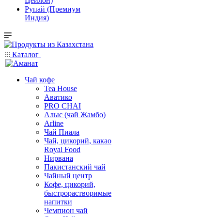
Цейлон)
Рупай (Премиум
Индия)
Каталог
Чай кофе
Tea House
Аватико
PRO CHAI
Алыс (чай Жамбо)
Arline
Чай Пиала
Чай, цикорий, какао
Royal Food
Нирвана
Пакистанский чай
Чайный центр
Кофе, цикорий,
быстрорастворимые
напитки
Чемпион чай