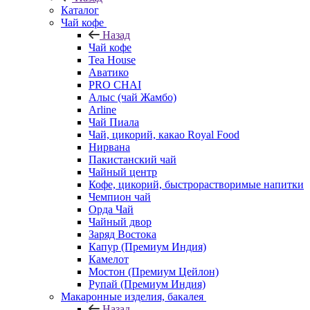
Каталог
Чай кофе
Назад
Чай кофе
Tea House
Аватико
PRO CHAI
Алыс (чай Жамбо)
Arline
Чай Пиала
Чай, цикорий, какао Royal Food
Нирвана
Пакистанский чай
Чайный центр
Кофе, цикорий, быстрорастворимые напитки
Чемпион чай
Орда Чай
Чайный двор
Заряд Востока
Капур (Премиум Индия)
Камелот
Мостон (Премиум Цейлон)
Рупай (Премиум Индия)
Макаронные изделия, бакалея
Назад