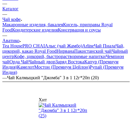
—
Каталог
—
Чай кофе
Макаронные изделия, бакалея
Кисель, приправы Royal
Food
Кондитерские изделия
Консервация и соусы
—
Аватико
Tea House
PRO CHAI
Алыс (чай Жамбо)
Arline
Чай Пиала
Чай,
цикорий, какао Royal Food
Нирвана
Пакистанский чай
Чайный
центр
Кофе, цикорий, быстрорастворимые напитки
Чемпион
чай
Орда Чай
Чайный двор
Заряд Востока
Капур (Премиум
Индия)
Камелот
Мостон (Премиум Цейлон)
Рупай (Премиум
Индия)
—
Чай Калмыцкий "Джомба" 3 в 1 12г*20п (20)
Хит