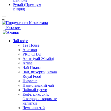
Цейлон)
Рупай (Премиум
Индия)
Каталог
Чай кофе
Tea House
Аватико
PRO CHAI
Алыс (чай Жамбо)
Arline
Чай Пиала
Чай, цикорий, какао
Royal Food
Нирвана
Пакистанский чай
Чайный центр
Кофе, цикорий,
быстрорастворимые
напитки
Чемпион чай