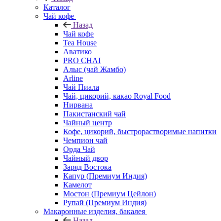
Каталог
Чай кофе
Назад
Чай кофе
Tea House
Аватико
PRO CHAI
Алыс (чай Жамбо)
Arline
Чай Пиала
Чай, цикорий, какао Royal Food
Нирвана
Пакистанский чай
Чайный центр
Кофе, цикорий, быстрорастворимые напитки
Чемпион чай
Орда Чай
Чайный двор
Заряд Востока
Капур (Премиум Индия)
Камелот
Мостон (Премиум Цейлон)
Рупай (Премиум Индия)
Макаронные изделия, бакалея
Назад