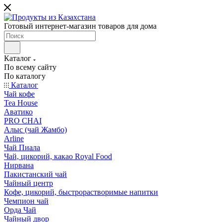
Готовый интернет-магазин товаров для дома
Каталог
По всему сайту
По каталогу
Каталог
Чай кофе
Tea House
Аватико
PRO CHAI
Алыс (чай Жамбо)
Arline
Чай Пиала
Чай, цикорий, какао Royal Food
Нирвана
Пакистанский чай
Чайный центр
Кофе, цикорий, быстрорастворимые напитки
Чемпион чай
Орда Чай
Чайный двор