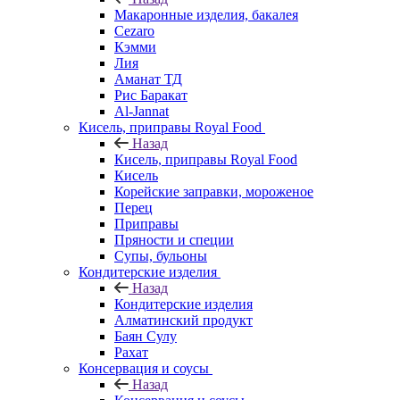
Макаронные изделия, бакалея
Cezaro
Кэмми
Лия
Аманат ТД
Рис Баракат
Al-Jannat
Кисель, приправы Royal Food
Назад
Кисель, приправы Royal Food
Кисель
Корейские заправки, мороженое
Перец
Приправы
Пряности и специи
Супы, бульоны
Кондитерские изделия
Назад
Кондитерские изделия
Алматинский продукт
Баян Сулу
Рахат
Консервация и соусы
Назад