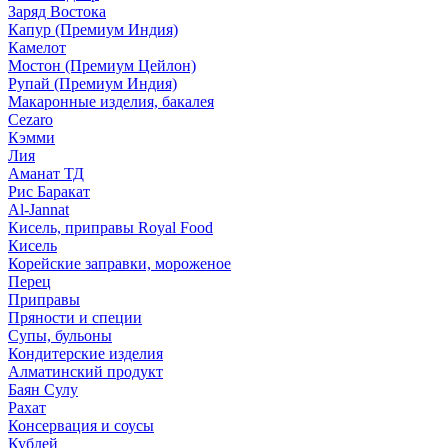
Заряд Востока
Капур (Премиум Индия)
Камелот
Мостон (Премиум Цейлон)
Рупай (Премиум Индия)
Макаронные изделия, бакалея
Cezaro
Кэмми
Лия
Аманат ТД
Рис Баракат
Al-Jannat
Кисель, приправы Royal Food
Кисель
Корейские заправки, мороженое
Перец
Приправы
Пряности и специи
Супы, бульоны
Кондитерские изделия
Алматинский продукт
Баян Сулу
Рахат
Консервация и соусы
Кублей