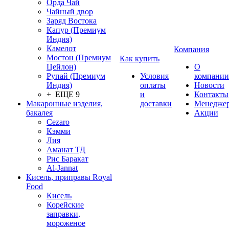
Орда Чай
Чайный двор
Заряд Востока
Капур (Премиум
Индия)
Камелот
Компания
Мостон (Премиум
Как купить
Цейлон)
О
Рупай (Премиум
Условия
компании
Индия)
оплаты
Новости
+ ЕЩЕ 9
и
Контакты
Макаронные изделия,
доставки
Менедже
бакалея
Акции
Cezaro
Кэмми
Лия
Аманат ТД
Рис Баракат
Al-Jannat
Кисель, приправы Royal
Food
Кисель
Корейские
заправки,
мороженое