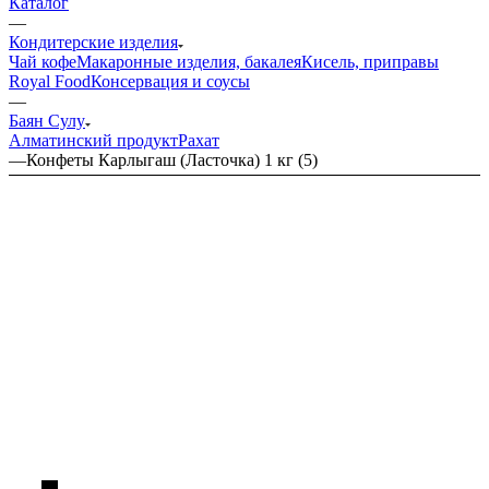
Каталог
—
Кондитерские изделия
Чай кофе
Макаронные изделия, бакалея
Кисель, приправы
Royal Food
Консервация и соусы
—
Баян Сулу
Алматинский продукт
Рахат
—
Конфеты Карлыгаш (Ласточка) 1 кг (5)