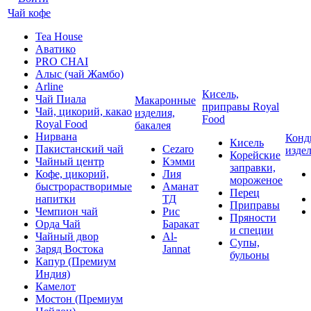
Чай кофе
Tea House
Аватико
PRO CHAI
Алыс (чай Жамбо)
Arline
Кисель,
Чай Пиала
Макаронные
приправы Royal
Чай, цикорий, какао
изделия,
Food
Royal Food
бакалея
Нирвана
Конд
Кисель
Пакистанский чай
Cezaro
изде
Корейские
Чайный центр
Кэмми
заправки,
Кофе, цикорий,
Лия
мороженое
быстрорастворимые
Аманат
Перец
напитки
ТД
Приправы
Чемпион чай
Рис
Пряности
Орда Чай
Баракат
и специи
Чайный двор
Al-
Супы,
Заряд Востока
Jannat
бульоны
Капур (Премиум
Индия)
Камелот
Мостон (Премиум