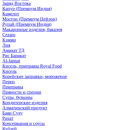
Заряд Востока
Капур (Премиум Индия)
Камелот
Мостон (Премиум Цейлон)
Рупай (Премиум Индия)
Макаронные изделия, бакалея
Cezaro
Кэмми
Лия
Аманат ТД
Рис Баракат
Al-Jannat
Кисель, приправы Royal Food
Кисель
Корейские заправки, мороженое
Перец
Приправы
Пряности и специи
Супы, бульоны
Кондитерские изделия
Алматинский продукт
Баян Сулу
Рахат
Консервация и соусы
Кублей