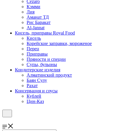
Cezaro
Кэмми
Лия
Аманат ТД
Рис Баракат
Al-Jannat
Кисель, приправы Royal Food
Кисель
Корейские заправки, мороженое
Перец
Приправы
Пряности и специи
Супы, бульоны
Кондитерские изделия
Алматинский продукт
Баян Сулу
Рахат
Консервация и соусы
Кублей
Цин-Каз