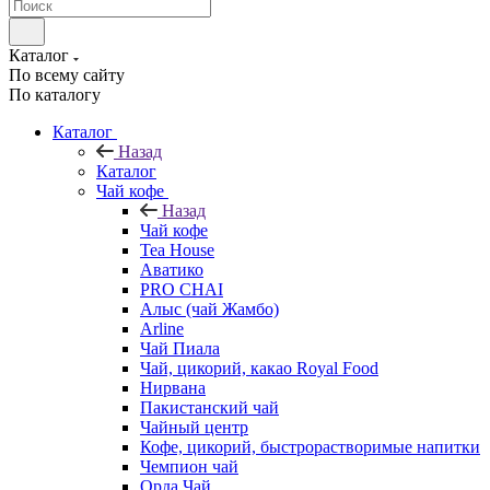
Каталог
По всему сайту
По каталогу
Каталог
Назад
Каталог
Чай кофе
Назад
Чай кофе
Tea House
Аватико
PRO CHAI
Алыс (чай Жамбо)
Arline
Чай Пиала
Чай, цикорий, какао Royal Food
Нирвана
Пакистанский чай
Чайный центр
Кофе, цикорий, быстрорастворимые напитки
Чемпион чай
Орда Чай