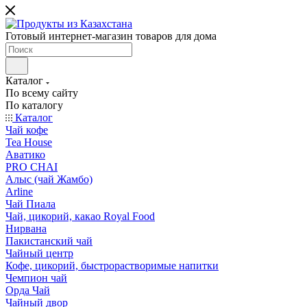
Готовый интернет-магазин товаров для дома
Каталог
По всему сайту
По каталогу
Каталог
Чай кофе
Tea House
Аватико
PRO CHAI
Алыс (чай Жамбо)
Arline
Чай Пиала
Чай, цикорий, какао Royal Food
Нирвана
Пакистанский чай
Чайный центр
Кофе, цикорий, быстрорастворимые напитки
Чемпион чай
Орда Чай
Чайный двор