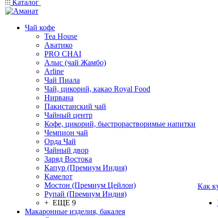
Каталог
Чай кофе
Tea House
Аватико
PRO CHAI
Алыс (чай Жамбо)
Arline
Чай Пиала
Чай, цикорий, какао Royal Food
Нирвана
Пакистанский чай
Чайный центр
Кофе, цикорий, быстрорастворимые напитки
Чемпион чай
Орда Чай
Чайный двор
Заряд Востока
Капур (Премиум Индия)
Камелот
Мостон (Премиум Цейлон)
Как к
Рупай (Премиум Индия)
+ ЕЩЕ 9
Макаронные изделия, бакалея