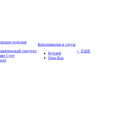
ерские изделия
Консервация и соусы
лматинский продукт
+ ЕЩЕ
Кублей
аян Сулу
Цин-Каз
ахат