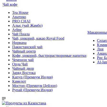
Чай кофе
Tea House
Аватико
PRO CHAI
Алыс (чай Жамбо)
Arline
Макаронные
Чай Пиала
Чай, цикорий, какао Royal Food
Cezar
Нирвана
Кэмм
Пакистанский чай
Лия
Чайный центр
Аман
Кофе, цикорий, быстрорастворимые напитки
Рис Б
Чемпион чай
Al-Jan
Орда Чай
Чайный двор
Заряд Востока
Капур (Премиум Индия)
Камелот
Мостон (Премиум Цейлон)
Рупай (Премиум Индия)