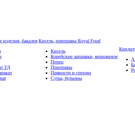
 изделия, бакалея
Кисель, приправы Royal Food
Кондит
o
Кисель
и
Корейские заправки, мороженое
А
Перец
Б
ат ТД
Приправы
Р
аракат
Пряности и специи
nat
Супы, бульоны