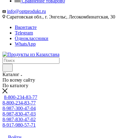
Сравнение товаров
0
info@optprodukt.ru
Саратовская обл., г. Энгельс, Лесокомбинатская, 30
Вконтакте
Telegram
Одноклассники
WhatsApp
Каталог
По всему сайту
По каталогу
8-800-234-83-77
8-800-234-83-77
8-987-300-47-04
8-987-830-47-03
8-987-830-47-02
8-917-980-57-71
Войти