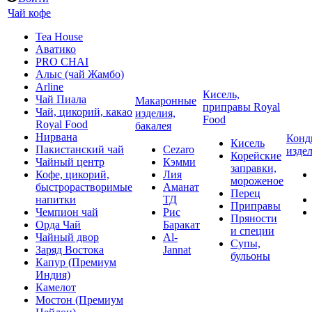
Чай кофе
Tea House
Аватико
PRO CHAI
Алыс (чай Жамбо)
Arline
Кисель,
Чай Пиала
Макаронные
приправы Royal
Чай, цикорий, какао
изделия,
Food
Royal Food
бакалея
Нирвана
Конд
Кисель
Пакистанский чай
Cezaro
изде
Корейские
Чайный центр
Кэмми
заправки,
Кофе, цикорий,
Лия
мороженое
быстрорастворимые
Аманат
Перец
напитки
ТД
Приправы
Чемпион чай
Рис
Пряности
Орда Чай
Баракат
и специи
Чайный двор
Al-
Супы,
Заряд Востока
Jannat
бульоны
Капур (Премиум
Индия)
Камелот
Мостон (Премиум