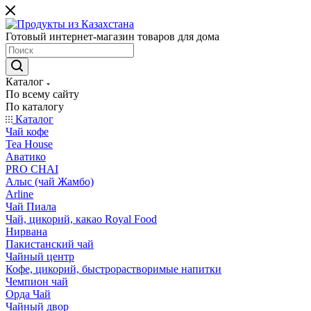
Готовый интернет-магазин товаров для дома
Каталог
По всему сайту
По каталогу
Каталог
Чай кофе
Tea House
Аватико
PRO CHAI
Алыс (чай Жамбо)
Arline
Чай Пиала
Чай, цикорий, какао Royal Food
Нирвана
Пакистанский чай
Чайный центр
Кофе, цикорий, быстрорастворимые напитки
Чемпион чай
Орда Чай
Чайный двор