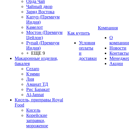
Орда Чай
Чайный двор
Заряд Востока
Капур (Премиум
Индия)
Камелот
Компания
Мостон (Премиум
Как купить
Цейлон)
О
Рупай (Премиум
Условия
компании
Индия)
оплаты
Новости
+ ЕЩЕ 9
и
Контакты
Макаронные изделия,
доставки
Менедже
бакалея
Акции
Cezaro
Кэмми
Лия
Аманат ТД
Рис Баракат
Al-Jannat
Кисель, приправы Royal
Food
Кисель
Корейские
заправки,
мороженое