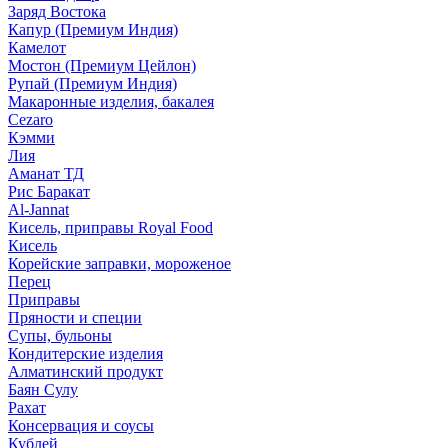
Заряд Востока
Капур (Премиум Индия)
Камелот
Мостон (Премиум Цейлон)
Рупай (Премиум Индия)
Макаронные изделия, бакалея
Cezaro
Кэмми
Лия
Аманат ТД
Рис Баракат
Al-Jannat
Кисель, приправы Royal Food
Кисель
Корейские заправки, мороженое
Перец
Приправы
Пряности и специи
Супы, бульоны
Кондитерские изделия
Алматинский продукт
Баян Сулу
Рахат
Консервация и соусы
Кублей