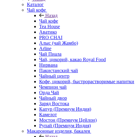
Каталог
Чай кофе
Назад
Чай кофе
Tea House
Аватико
PRO CHAI
Алыс (чай Жамбо)
Arline
Чай Пиала
Чай, цикорий, какао Royal Food
Нирвана
Пакистанский чай
Чайный центр
Кофе, цикорий, быстрорастворимые напитки
Чемпион чай
Орда Чай
Чайный двор
Заряд Востока
Капур (Премиум Индия)
Камелот
Мостон (Премиум Цейлон)
Рупай (Премиум Индия)
Макаронные изделия, бакалея
Назад