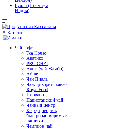
Цейлон)
Рупай (Премиум
Индия)
Каталог
Чай кофе
Tea House
Аватико
PRO CHAI
Алыс (чай Жамбо)
Arline
Чай Пиала
Чай, цикорий, какао
Royal Food
Нирвана
Пакистанский чай
Чайный центр
Кофе, цикорий,
быстрорастворимые
напитки
Чемпион чай