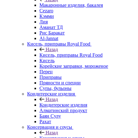
Макаронные изделия, бакалея
Cezaro
Кэмми
Лия
Аманат ТД
Рис Баракат
Al-Jannat
Кисель, приправы Royal Food
Назад
Кисель, приправы Royal Food
Кисель
Корейские заправки, мороженое
Перец
Приправы
Пряности и специи
Супы, бульоны
Кондитерские изделия
Назад
Кондитерские изделия
Алматинский продукт
Баян Сулу
Рахат
Консервация и соусы
Назад