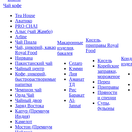
Чай кофе
Tea House
Аватико
PRO CHAI
Алыс (чай Жамбо)
Arline
Кисель,
Чай Пиала
Макаронные
приправы Royal
Чай, цикорий, какао
изделия,
Food
Royal Food
бакалея
Нирвана
Конд
Кисель
Пакистанский чай
Cezaro
изде
Корейские
Чайный центр
Кэмми
заправки,
Кофе, цикорий,
Лия
мороженое
быстрорастворимые
Аманат
Перец
напитки
ТД
Приправы
Чемпион чай
Рис
Пряности
Орда Чай
Баракат
и специи
Чайный двор
Al-
Супы,
Заряд Востока
Jannat
бульоны
Капур (Премиум
Индия)
Камелот
Мостон (Премиум