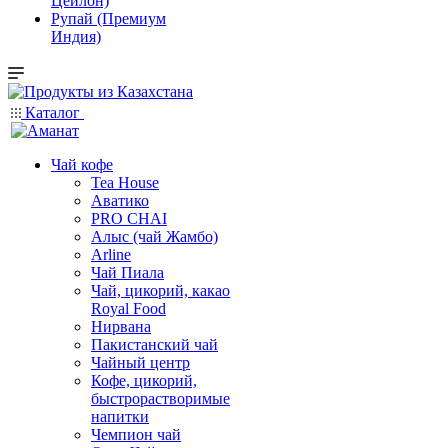
Цейлон)
Рупай (Премиум
Индия)
Каталог
Чай кофе
Tea House
Аватико
PRO CHAI
Алыс (чай Жамбо)
Arline
Чай Пиала
Чай, цикорий, какао
Royal Food
Нирвана
Пакистанский чай
Чайный центр
Кофе, цикорий,
быстрорастворимые
напитки
Чемпион чай