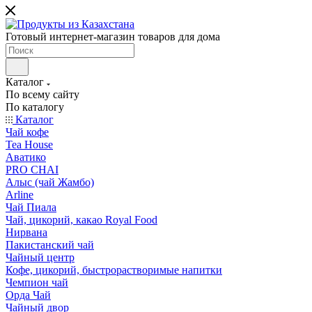
Готовый интернет-магазин товаров для дома
Каталог
По всему сайту
По каталогу
Каталог
Чай кофе
Tea House
Аватико
PRO CHAI
Алыс (чай Жамбо)
Arline
Чай Пиала
Чай, цикорий, какао Royal Food
Нирвана
Пакистанский чай
Чайный центр
Кофе, цикорий, быстрорастворимые напитки
Чемпион чай
Орда Чай
Чайный двор