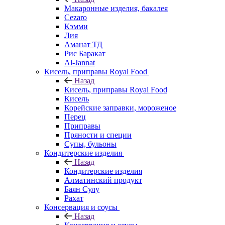
Макаронные изделия, бакалея
Cezaro
Кэмми
Лия
Аманат ТД
Рис Баракат
Al-Jannat
Кисель, приправы Royal Food
Назад
Кисель, приправы Royal Food
Кисель
Корейские заправки, мороженое
Перец
Приправы
Пряности и специи
Супы, бульоны
Кондитерские изделия
Назад
Кондитерские изделия
Алматинский продукт
Баян Сулу
Рахат
Консервация и соусы
Назад