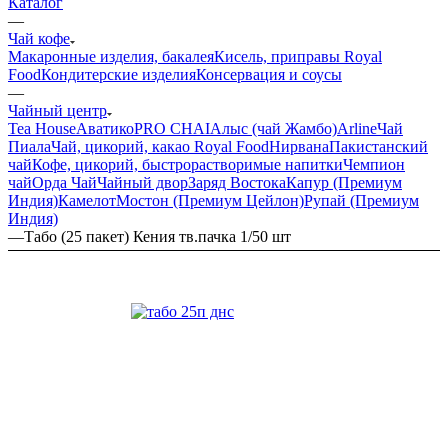
Каталог
—
Чай кофе
Макаронные изделия, бакалея
Кисель, приправы Royal
Food
Кондитерские изделия
Консервация и соусы
—
Чайный центр
Tea House
Аватико
PRO CHAI
Алыс (чай Жамбо)
Arline
Чай
Пиала
Чай, цикорий, какао Royal Food
Нирвана
Пакистанский
чай
Кофе, цикорий, быстрорастворимые напитки
Чемпион
чай
Орда Чай
Чайный двор
Заряд Востока
Капур (Премиум
Индия)
Камелот
Мостон (Премиум Цейлон)
Рупай (Премиум
Индия)
—
Табо (25 пакет) Кения тв.пачка 1/50 шт