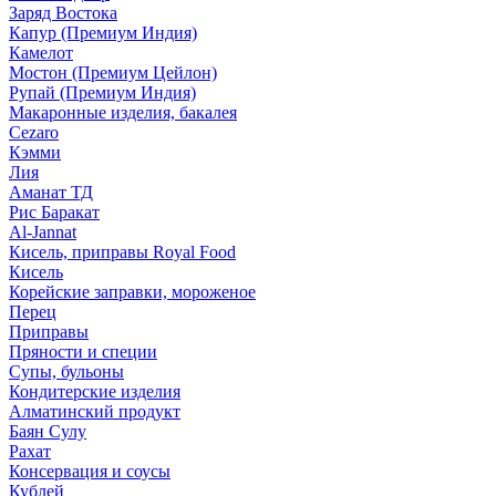
Заряд Востока
Капур (Премиум Индия)
Камелот
Мостон (Премиум Цейлон)
Рупай (Премиум Индия)
Макаронные изделия, бакалея
Cezaro
Кэмми
Лия
Аманат ТД
Рис Баракат
Al-Jannat
Кисель, приправы Royal Food
Кисель
Корейские заправки, мороженое
Перец
Приправы
Пряности и специи
Супы, бульоны
Кондитерские изделия
Алматинский продукт
Баян Сулу
Рахат
Консервация и соусы
Кублей