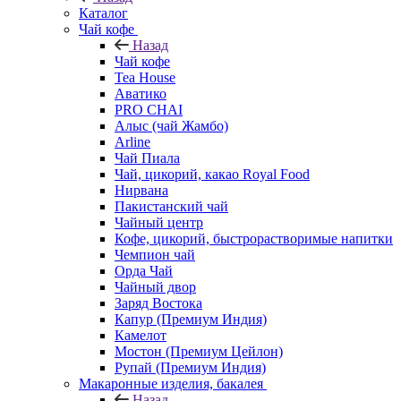
Каталог
Чай кофе
Назад
Чай кофе
Tea House
Аватико
PRO CHAI
Алыс (чай Жамбо)
Arline
Чай Пиала
Чай, цикорий, какао Royal Food
Нирвана
Пакистанский чай
Чайный центр
Кофе, цикорий, быстрорастворимые напитки
Чемпион чай
Орда Чай
Чайный двор
Заряд Востока
Капур (Премиум Индия)
Камелот
Мостон (Премиум Цейлон)
Рупай (Премиум Индия)
Макаронные изделия, бакалея
Назад