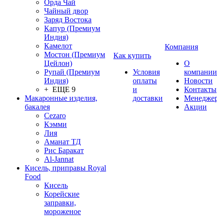
Орда Чай
Чайный двор
Заряд Востока
Капур (Премиум
Индия)
Камелот
Компания
Мостон (Премиум
Как купить
Цейлон)
О
Рупай (Премиум
Условия
компании
Индия)
оплаты
Новости
+ ЕЩЕ 9
и
Контакты
Макаронные изделия,
доставки
Менедже
бакалея
Акции
Cezaro
Кэмми
Лия
Аманат ТД
Рис Баракат
Al-Jannat
Кисель, приправы Royal
Food
Кисель
Корейские
заправки,
мороженое