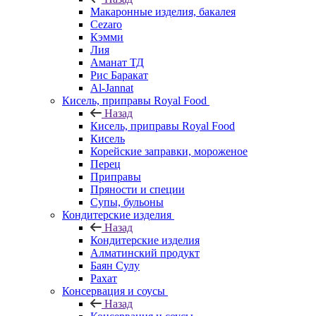
Макаронные изделия, бакалея
Cezaro
Кэмми
Лия
Аманат ТД
Рис Баракат
Al-Jannat
Кисель, приправы Royal Food
Назад
Кисель, приправы Royal Food
Кисель
Корейские заправки, мороженое
Перец
Приправы
Пряности и специи
Супы, бульоны
Кондитерские изделия
Назад
Кондитерские изделия
Алматинский продукт
Баян Сулу
Рахат
Консервация и соусы
Назад