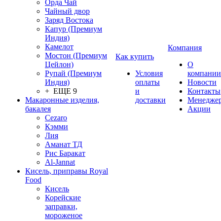
Орда Чай
Чайный двор
Заряд Востока
Капур (Премиум
Индия)
Камелот
Компания
Мостон (Премиум
Как купить
Цейлон)
О
Рупай (Премиум
Условия
компании
Индия)
оплаты
Новости
+ ЕЩЕ 9
и
Контакты
Макаронные изделия,
доставки
Менедже
бакалея
Акции
Cezaro
Кэмми
Лия
Аманат ТД
Рис Баракат
Al-Jannat
Кисель, приправы Royal
Food
Кисель
Корейские
заправки,
мороженое