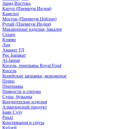
Заряд Востока
Капур (Премиум Индия)
Камелот
Мостон (Премиум Цейлон)
Рупай (Премиум Индия)
Макаронные изделия, бакалея
Cezaro
Кэмми
Лия
Аманат ТД
Рис Баракат
Al-Jannat
Кисель, приправы Royal Food
Кисель
Корейские заправки, мороженое
Перец
Приправы
Пряности и специи
Супы, бульоны
Кондитерские изделия
Алматинский продукт
Баян Сулу
Рахат
Консервация и соусы
Кублей