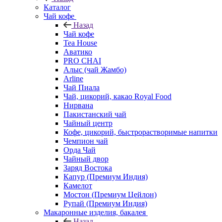
Каталог
Чай кофе
Назад
Чай кофе
Tea House
Аватико
PRO CHAI
Алыс (чай Жамбо)
Arline
Чай Пиала
Чай, цикорий, какао Royal Food
Нирвана
Пакистанский чай
Чайный центр
Кофе, цикорий, быстрорастворимые напитки
Чемпион чай
Орда Чай
Чайный двор
Заряд Востока
Капур (Премиум Индия)
Камелот
Мостон (Премиум Цейлон)
Рупай (Премиум Индия)
Макаронные изделия, бакалея
Назад