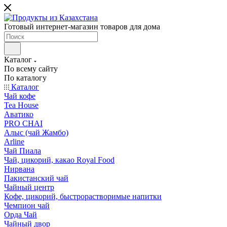
Готовый интернет-магазин товаров для дома
Каталог
По всему сайту
По каталогу
Каталог
Чай кофе
Tea House
Аватико
PRO CHAI
Алыс (чай Жамбо)
Arline
Чай Пиала
Чай, цикорий, какао Royal Food
Нирвана
Пакистанский чай
Чайный центр
Кофе, цикорий, быстрорастворимые напитки
Чемпион чай
Орда Чай
Чайный двор