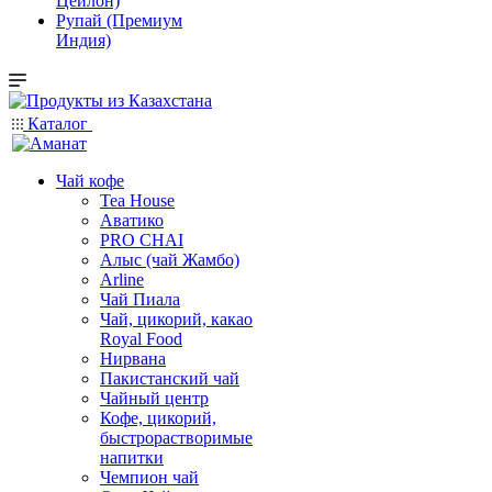
Цейлон)
Рупай (Премиум
Индия)
Каталог
Чай кофе
Tea House
Аватико
PRO CHAI
Алыс (чай Жамбо)
Arline
Чай Пиала
Чай, цикорий, какао
Royal Food
Нирвана
Пакистанский чай
Чайный центр
Кофе, цикорий,
быстрорастворимые
напитки
Чемпион чай