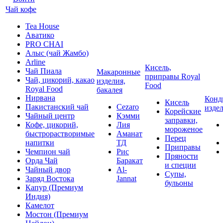
Чай кофе
Tea House
Аватико
PRO CHAI
Алыс (чай Жамбо)
Arline
Кисель,
Чай Пиала
Макаронные
приправы Royal
Чай, цикорий, какао
изделия,
Food
Royal Food
бакалея
Нирвана
Конд
Кисель
Пакистанский чай
Cezaro
изде
Корейские
Чайный центр
Кэмми
заправки,
Кофе, цикорий,
Лия
мороженое
быстрорастворимые
Аманат
Перец
напитки
ТД
Приправы
Чемпион чай
Рис
Пряности
Орда Чай
Баракат
и специи
Чайный двор
Al-
Супы,
Заряд Востока
Jannat
бульоны
Капур (Премиум
Индия)
Камелот
Мостон (Премиум