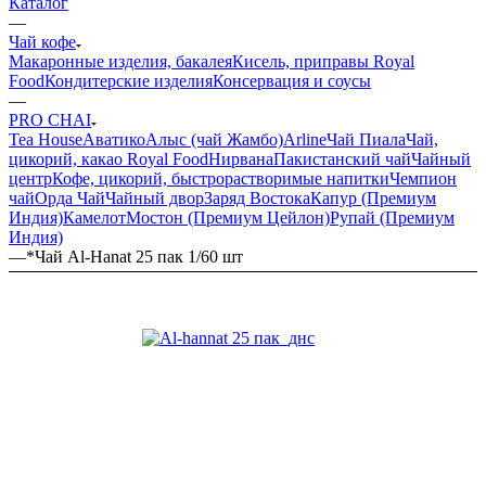
Каталог
—
Чай кофе
Макаронные изделия, бакалея
Кисель, приправы Royal
Food
Кондитерские изделия
Консервация и соусы
—
PRO CHAI
Tea House
Аватико
Алыс (чай Жамбо)
Arline
Чай Пиала
Чай,
цикорий, какао Royal Food
Нирвана
Пакистанский чай
Чайный
центр
Кофе, цикорий, быстрорастворимые напитки
Чемпион
чай
Орда Чай
Чайный двор
Заряд Востока
Капур (Премиум
Индия)
Камелот
Мостон (Премиум Цейлон)
Рупай (Премиум
Индия)
—
*Чай Al-Hanat 25 пак 1/60 шт