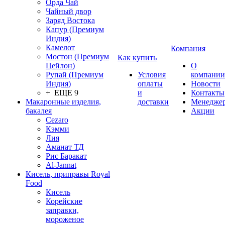
Орда Чай
Чайный двор
Заряд Востока
Капур (Премиум
Индия)
Камелот
Компания
Мостон (Премиум
Как купить
Цейлон)
О
Рупай (Премиум
Условия
компании
Индия)
оплаты
Новости
+ ЕЩЕ 9
и
Контакты
Макаронные изделия,
доставки
Менедже
бакалея
Акции
Cezaro
Кэмми
Лия
Аманат ТД
Рис Баракат
Al-Jannat
Кисель, приправы Royal
Food
Кисель
Корейские
заправки,
мороженое