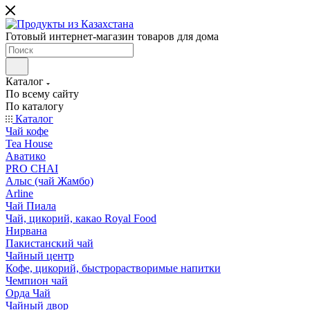
Готовый интернет-магазин товаров для дома
Каталог
По всему сайту
По каталогу
Каталог
Чай кофе
Tea House
Аватико
PRO CHAI
Алыс (чай Жамбо)
Arline
Чай Пиала
Чай, цикорий, какао Royal Food
Нирвана
Пакистанский чай
Чайный центр
Кофе, цикорий, быстрорастворимые напитки
Чемпион чай
Орда Чай
Чайный двор