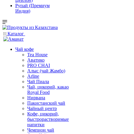
Цейлон)
Рупай (Премиум
Индия)
Каталог
Чай кофе
Tea House
Аватико
PRO CHAI
Алыс (чай Жамбо)
Arline
Чай Пиала
Чай, цикорий, какао
Royal Food
Нирвана
Пакистанский чай
Чайный центр
Кофе, цикорий,
быстрорастворимые
напитки
Чемпион чай