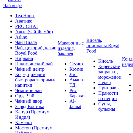
Чай кофе
Tea House
Аватико
PRO CHAI
Алыс (чай Жамбо)
Arline
Кисель,
Чай Пиала
Макаронные
приправы Royal
Чай, цикорий, какао
изделия,
Food
Royal Food
бакалея
Нирвана
Конд
Кисель
Пакистанский чай
Cezaro
изде
Корейские
Чайный центр
Кэмми
заправки,
Кофе, цикорий,
Лия
мороженое
быстрорастворимые
Аманат
Перец
напитки
ТД
Приправы
Чемпион чай
Рис
Пряности
Орда Чай
Баракат
и специи
Чайный двор
Al-
Супы,
Заряд Востока
Jannat
бульоны
Капур (Премиум
Индия)
Камелот
Мостон (Премиум