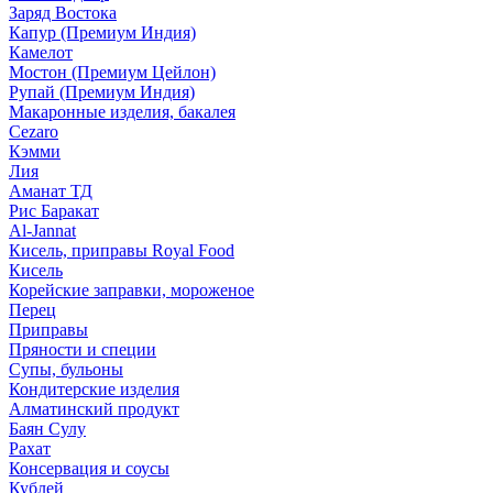
Заряд Востока
Капур (Премиум Индия)
Камелот
Мостон (Премиум Цейлон)
Рупай (Премиум Индия)
Макаронные изделия, бакалея
Cezaro
Кэмми
Лия
Аманат ТД
Рис Баракат
Al-Jannat
Кисель, приправы Royal Food
Кисель
Корейские заправки, мороженое
Перец
Приправы
Пряности и специи
Супы, бульоны
Кондитерские изделия
Алматинский продукт
Баян Сулу
Рахат
Консервация и соусы
Кублей