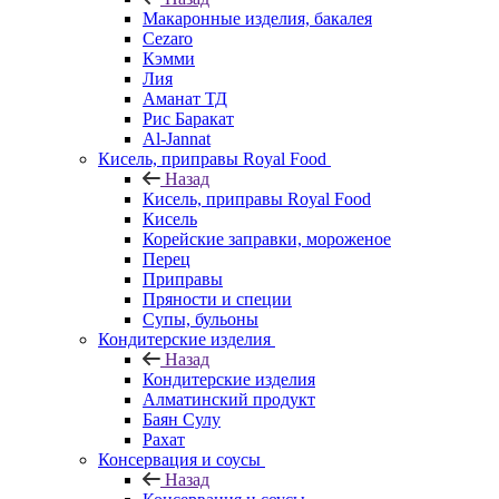
Макаронные изделия, бакалея
Cezaro
Кэмми
Лия
Аманат ТД
Рис Баракат
Al-Jannat
Кисель, приправы Royal Food
Назад
Кисель, приправы Royal Food
Кисель
Корейские заправки, мороженое
Перец
Приправы
Пряности и специи
Супы, бульоны
Кондитерские изделия
Назад
Кондитерские изделия
Алматинский продукт
Баян Сулу
Рахат
Консервация и соусы
Назад