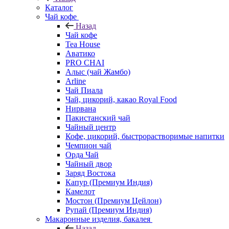
Каталог
Чай кофе
Назад
Чай кофе
Tea House
Аватико
PRO CHAI
Алыс (чай Жамбо)
Arline
Чай Пиала
Чай, цикорий, какао Royal Food
Нирвана
Пакистанский чай
Чайный центр
Кофе, цикорий, быстрорастворимые напитки
Чемпион чай
Орда Чай
Чайный двор
Заряд Востока
Капур (Премиум Индия)
Камелот
Мостон (Премиум Цейлон)
Рупай (Премиум Индия)
Макаронные изделия, бакалея
Назад