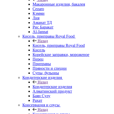
Макаронные изделия, бакалея
Cezaro
Кэмми
Лия
Аманат ТД
Рис Баракат
Al-Jannat
Кисель, приправы Royal Food
Назад
Кисель, приправы Royal Food
Кисель
Корейские заправки, мороженое
Перец
Приправы
Пряности и специи
Супы, бульоны
Кондитерские изделия
Назад
Кондитерские изделия
Алматинский продукт
Баян Сулу
Рахат
Консервация и соусы
Назад