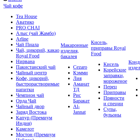
Чай кофе
Tea House
Аватико
PRO CHAI
Алыс (чай Жамбо)
Arline
Кисель,
Чай Пиала
Макаронные
приправы Royal
Чай, цикорий, какао
изделия,
Food
Royal Food
бакалея
Нирвана
Конд
Кисель
Пакистанский чай
Cezaro
изде
Корейские
Чайный центр
Кэмми
заправки,
Кофе, цикорий,
Лия
мороженое
быстрорастворимые
Аманат
Перец
напитки
ТД
Приправы
Чемпион чай
Рис
Пряности
Орда Чай
Баракат
и специи
Чайный двор
Al-
Супы,
Заряд Востока
Jannat
бульоны
Капур (Премиум
Индия)
Камелот
Мостон (Премиум