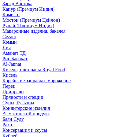
Заряд Востока
Капур (Премиум Индия)
Камелот
Мостон (Премиум Цейлон)
Рупай (Премиум Индия)
Макаронные изделия, бакалея
Cezaro
Кэмми
Лия
Аманат ТД
Рис Баракат
Al-Jannat
Кисель, приправы Royal Food
Кисель
Корейские заправки, мороженое
Перец
Приправы
Пряности и специи
Супы, бульоны
Кондитерские изделия
Алматинский продукт
Баян Сулу
Рахат
Консервация и соусы
Кублей