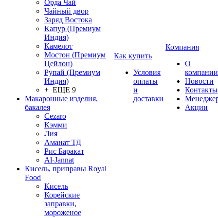
Орда Чай
Чайный двор
Заряд Востока
Капур (Премиум
Индия)
Камелот
Компания
Мостон (Премиум
Как купить
Цейлон)
О
Рупай (Премиум
Условия
компании
Индия)
оплаты
Новости
+ ЕЩЕ 9
и
Контакты
Макаронные изделия,
доставки
Менедже
бакалея
Акции
Cezaro
Кэмми
Лия
Аманат ТД
Рис Баракат
Al-Jannat
Кисель, приправы Royal
Food
Кисель
Корейские
заправки,
мороженое