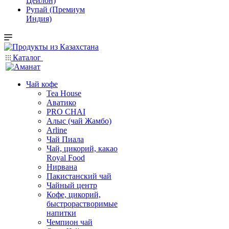
Цейлон)
Рупай (Премиум
Индия)
Каталог
Чай кофе
Tea House
Аватико
PRO CHAI
Алыс (чай Жамбо)
Arline
Чай Пиала
Чай, цикорий, какао
Royal Food
Нирвана
Пакистанский чай
Чайный центр
Кофе, цикорий,
быстрорастворимые
напитки
Чемпион чай