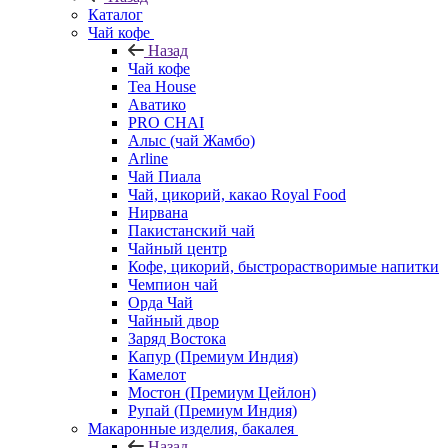
Каталог
Чай кофе
Назад
Чай кофе
Tea House
Аватико
PRO CHAI
Алыс (чай Жамбо)
Arline
Чай Пиала
Чай, цикорий, какао Royal Food
Нирвана
Пакистанский чай
Чайный центр
Кофе, цикорий, быстрорастворимые напитки
Чемпион чай
Орда Чай
Чайный двор
Заряд Востока
Капур (Премиум Индия)
Камелот
Мостон (Премиум Цейлон)
Рупай (Премиум Индия)
Макаронные изделия, бакалея
Назад