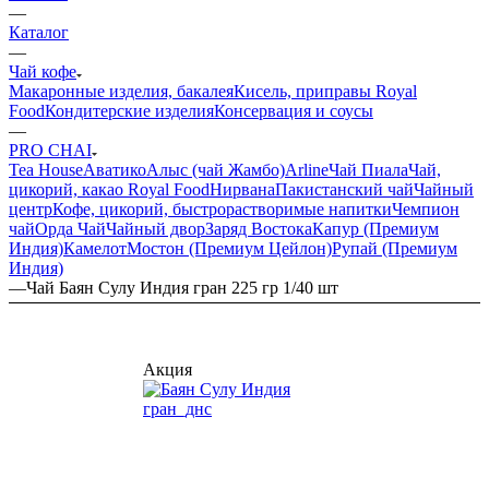
—
Каталог
—
Чай кофе
Макаронные изделия, бакалея
Кисель, приправы Royal
Food
Кондитерские изделия
Консервация и соусы
—
PRO CHAI
Tea House
Аватико
Алыс (чай Жамбо)
Arline
Чай Пиала
Чай,
цикорий, какао Royal Food
Нирвана
Пакистанский чай
Чайный
центр
Кофе, цикорий, быстрорастворимые напитки
Чемпион
чай
Орда Чай
Чайный двор
Заряд Востока
Капур (Премиум
Индия)
Камелот
Мостон (Премиум Цейлон)
Рупай (Премиум
Индия)
—
Чай Баян Сулу Индия гран 225 гр 1/40 шт
Акция