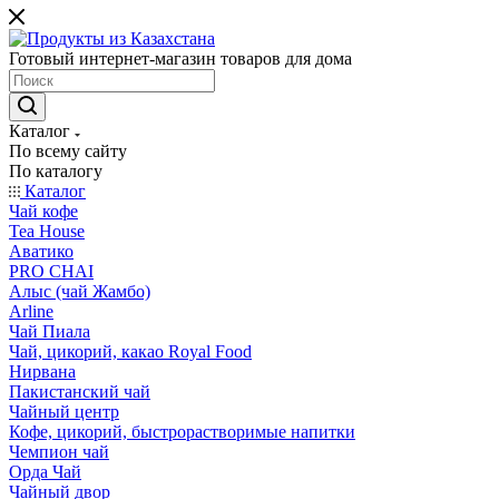
Готовый интернет-магазин товаров для дома
Каталог
По всему сайту
По каталогу
Каталог
Чай кофе
Tea House
Аватико
PRO CHAI
Алыс (чай Жамбо)
Arline
Чай Пиала
Чай, цикорий, какао Royal Food
Нирвана
Пакистанский чай
Чайный центр
Кофе, цикорий, быстрорастворимые напитки
Чемпион чай
Орда Чай
Чайный двор