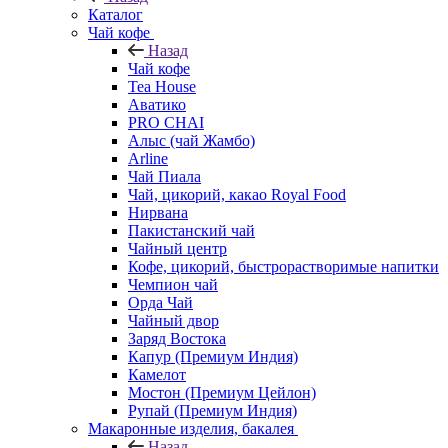
Каталог
Чай кофе
Назад
Чай кофе
Tea House
Аватико
PRO CHAI
Алыс (чай Жамбо)
Arline
Чай Пиала
Чай, цикорий, какао Royal Food
Нирвана
Пакистанский чай
Чайный центр
Кофе, цикорий, быстрорастворимые напитки
Чемпион чай
Орда Чай
Чайный двор
Заряд Востока
Капур (Премиум Индия)
Камелот
Мостон (Премиум Цейлон)
Рупай (Премиум Индия)
Макаронные изделия, бакалея
Назад