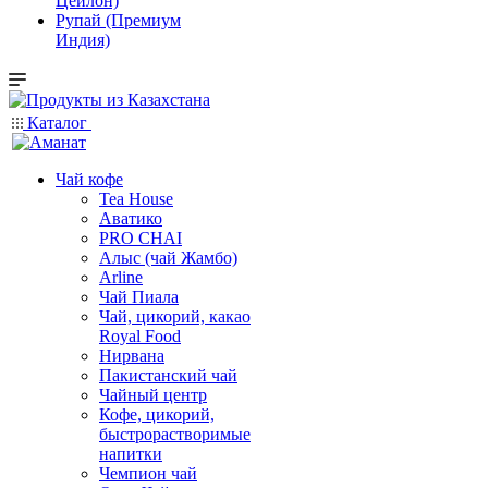
Цейлон)
Рупай (Премиум
Индия)
Каталог
Чай кофе
Tea House
Аватико
PRO CHAI
Алыс (чай Жамбо)
Arline
Чай Пиала
Чай, цикорий, какао
Royal Food
Нирвана
Пакистанский чай
Чайный центр
Кофе, цикорий,
быстрорастворимые
напитки
Чемпион чай