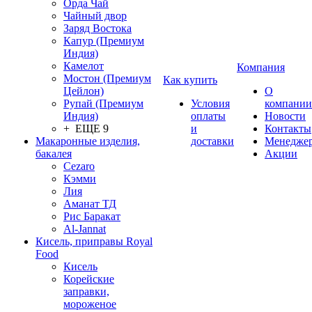
Орда Чай
Чайный двор
Заряд Востока
Капур (Премиум
Индия)
Камелот
Компания
Мостон (Премиум
Как купить
Цейлон)
О
Рупай (Премиум
Условия
компании
Индия)
оплаты
Новости
+ ЕЩЕ 9
и
Контакты
Макаронные изделия,
доставки
Менедже
бакалея
Акции
Cezaro
Кэмми
Лия
Аманат ТД
Рис Баракат
Al-Jannat
Кисель, приправы Royal
Food
Кисель
Корейские
заправки,
мороженое