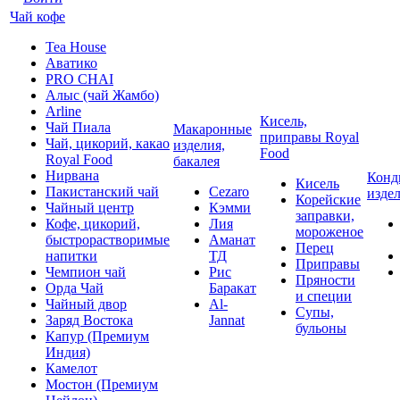
Чай кофе
Tea House
Аватико
PRO CHAI
Алыс (чай Жамбо)
Arline
Кисель,
Чай Пиала
Макаронные
приправы Royal
Чай, цикорий, какао
изделия,
Food
Royal Food
бакалея
Нирвана
Конд
Кисель
Пакистанский чай
Cezaro
изде
Корейские
Чайный центр
Кэмми
заправки,
Кофе, цикорий,
Лия
мороженое
быстрорастворимые
Аманат
Перец
напитки
ТД
Приправы
Чемпион чай
Рис
Пряности
Орда Чай
Баракат
и специи
Чайный двор
Al-
Супы,
Заряд Востока
Jannat
бульоны
Капур (Премиум
Индия)
Камелот
Мостон (Премиум