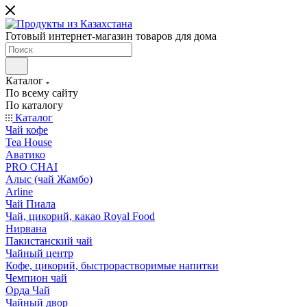
Готовый интернет-магазин товаров для дома
Каталог
По всему сайту
По каталогу
Каталог
Чай кофе
Tea House
Аватико
PRO CHAI
Алыс (чай Жамбо)
Arline
Чай Пиала
Чай, цикорий, какао Royal Food
Нирвана
Пакистанский чай
Чайный центр
Кофе, цикорий, быстрорастворимые напитки
Чемпион чай
Орда Чай
Чайный двор