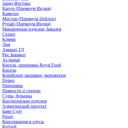
Заряд Востока
Капур (Премиум Индия)
Камелот
Мостон (Премиум Цейлон)
Рупай (Премиум Индия)
Макаронные изделия, бакалея
Cezaro
Кэмми
Лия
Аманат ТД
Рис Баракат
Al-Jannat
Кисель, приправы Royal Food
Кисель
Корейские заправки, мороженое
Перец
Приправы
Пряности и специи
Супы, бульоны
Кондитерские изделия
Алматинский продукт
Баян Сулу
Рахат
Консервация и соусы
Кублей