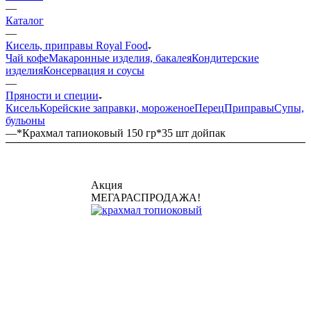
—
Каталог
—
Кисель, приправы Royal Food
Чай кофе
Макаронные изделия, бакалея
Кондитерские
изделия
Консервация и соусы
—
Пряности и специи
Кисель
Корейские заправки, мороженое
Перец
Приправы
Супы,
бульоны
—
*Крахмал тапиоковый 150 гр*35 шт дойпак
Акция
МЕГАРАСПРОДАЖА!