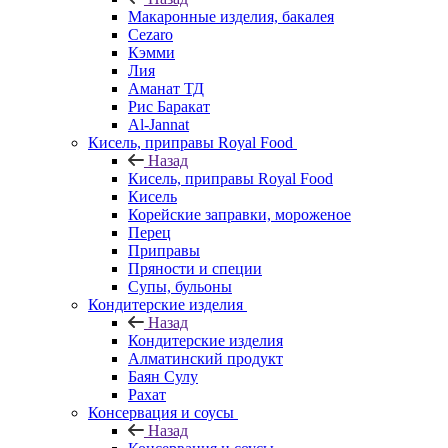
Макаронные изделия, бакалея
Cezaro
Кэмми
Лия
Аманат ТД
Рис Баракат
Al-Jannat
Кисель, приправы Royal Food
Назад
Кисель, приправы Royal Food
Кисель
Корейские заправки, мороженое
Перец
Приправы
Пряности и специи
Супы, бульоны
Кондитерские изделия
Назад
Кондитерские изделия
Алматинский продукт
Баян Сулу
Рахат
Консервация и соусы
Назад