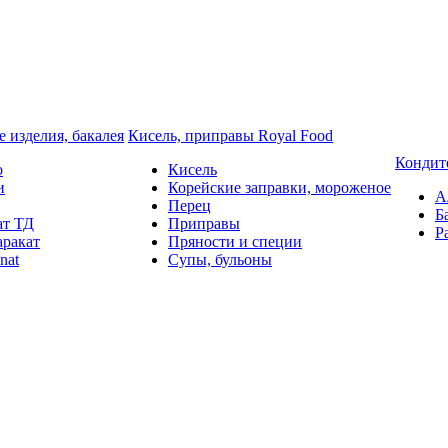
 изделия, бакалея
Кисель, приправы Royal Food
Кондит
o
Кисель
и
Корейские заправки, мороженое
А
Перец
Б
ат ТД
Приправы
Р
аракат
Пряности и специи
nat
Супы, бульоны