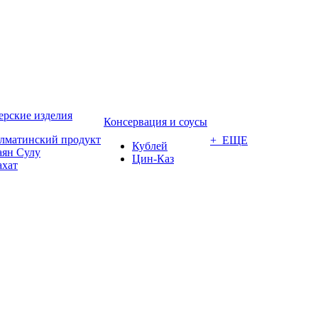
ерские изделия
Консервация и соусы
лматинский продукт
+ ЕЩЕ
Кублей
аян Сулу
Цин-Каз
ахат