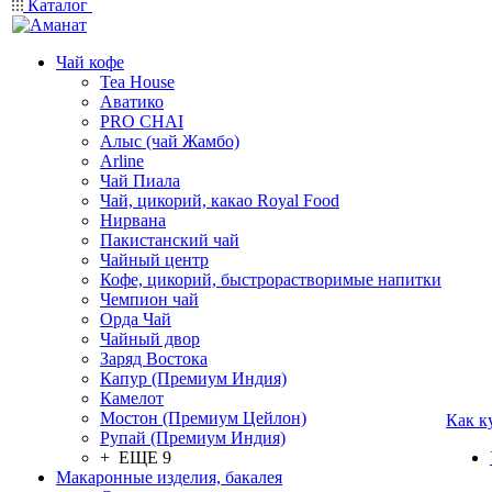
Каталог
Чай кофе
Tea House
Аватико
PRO CHAI
Алыс (чай Жамбо)
Arline
Чай Пиала
Чай, цикорий, какао Royal Food
Нирвана
Пакистанский чай
Чайный центр
Кофе, цикорий, быстрорастворимые напитки
Чемпион чай
Орда Чай
Чайный двор
Заряд Востока
Капур (Премиум Индия)
Камелот
Мостон (Премиум Цейлон)
Как к
Рупай (Премиум Индия)
+ ЕЩЕ 9
Макаронные изделия, бакалея