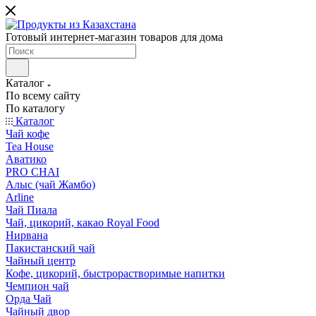
Готовый интернет-магазин товаров для дома
Каталог
По всему сайту
По каталогу
Каталог
Чай кофе
Tea House
Аватико
PRO CHAI
Алыс (чай Жамбо)
Arline
Чай Пиала
Чай, цикорий, какао Royal Food
Нирвана
Пакистанский чай
Чайный центр
Кофе, цикорий, быстрорастворимые напитки
Чемпион чай
Орда Чай
Чайный двор