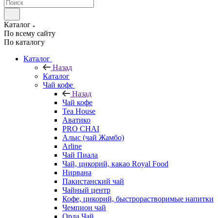
Каталог
По всему сайту
По каталогу
Каталог
Назад
Каталог
Чай кофе
Назад
Чай кофе
Tea House
Аватико
PRO CHAI
Алыс (чай Жамбо)
Arline
Чай Пиала
Чай, цикорий, какао Royal Food
Нирвана
Пакистанский чай
Чайный центр
Кофе, цикорий, быстрорастворимые напитки
Чемпион чай
Орда Чай