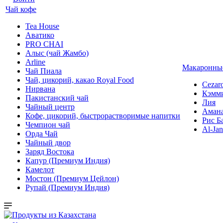
Чай кофе
Tea House
Аватико
PRO CHAI
Алыс (чай Жамбо)
Arline
Макаронные
Чай Пиала
Чай, цикорий, какао Royal Food
Cezar
Нирвана
Кэмм
Пакистанский чай
Лия
Чайный центр
Аман
Кофе, цикорий, быстрорастворимые напитки
Рис Б
Чемпион чай
Al-Jan
Орда Чай
Чайный двор
Заряд Востока
Капур (Премиум Индия)
Камелот
Мостон (Премиум Цейлон)
Рупай (Премиум Индия)