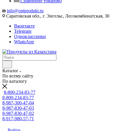
Сравнение товаров
0
info@optprodukt.ru
Саратовская обл., г. Энгельс, Лесокомбинатская, 30
Вконтакте
Telegram
Одноклассники
WhatsApp
Каталог
По всему сайту
По каталогу
8-800-234-83-77
8-800-234-83-77
8-987-300-47-04
8-987-830-47-03
8-987-830-47-02
8-917-980-57-71
Войти