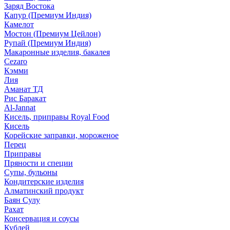
Заряд Востока
Капур (Премиум Индия)
Камелот
Мостон (Премиум Цейлон)
Рупай (Премиум Индия)
Макаронные изделия, бакалея
Cezaro
Кэмми
Лия
Аманат ТД
Рис Баракат
Al-Jannat
Кисель, приправы Royal Food
Кисель
Корейские заправки, мороженое
Перец
Приправы
Пряности и специи
Супы, бульоны
Кондитерские изделия
Алматинский продукт
Баян Сулу
Рахат
Консервация и соусы
Кублей