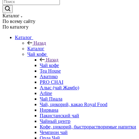
Каталог
По всему сайту
По каталогу
Каталог
Назад
Каталог
Чай кофе
Назад
Чай кофе
Tea House
Аватико
PRO CHAI
Алыс (чай Жамбо)
Arline
Чай Пиала
Чай, цикорий, какао Royal Food
Нирвана
Пакистанский чай
Чайный центр
Кофе, цикорий, быстрорастворимые напитки
Чемпион чай
Орда Чай