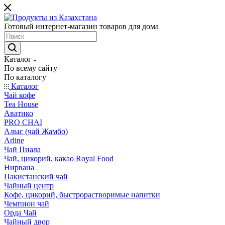
Готовый интернет-магазин товаров для дома
Каталог
По всему сайту
По каталогу
Каталог
Чай кофе
Tea House
Аватико
PRO CHAI
Алыс (чай Жамбо)
Arline
Чай Пиала
Чай, цикорий, какао Royal Food
Нирвана
Пакистанский чай
Чайный центр
Кофе, цикорий, быстрорастворимые напитки
Чемпион чай
Орда Чай
Чайный двор