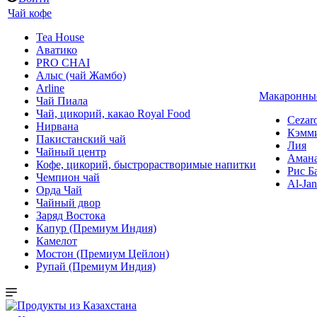
Чай кофе
Tea House
Аватико
PRO CHAI
Алыс (чай Жамбо)
Arline
Макаронные
Чай Пиала
Чай, цикорий, какао Royal Food
Cezar
Нирвана
Кэмм
Пакистанский чай
Лия
Чайный центр
Аман
Кофе, цикорий, быстрорастворимые напитки
Рис Б
Чемпион чай
Al-Jan
Орда Чай
Чайный двор
Заряд Востока
Капур (Премиум Индия)
Камелот
Мостон (Премиум Цейлон)
Рупай (Премиум Индия)