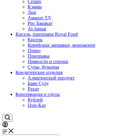
Cezaro
Кэмми
Лия
Аманат ТД
Рис Баракат
Al-Jannat
Кисель, приправы Royal Food
Кисель
Корейские заправки, мороженое
Перец
Приправы
Пряности и специи
Супы, бульоны
Кондитерские изделия
Алматинский продукт
Баян Сулу
Рахат
Консервация и соусы
Кублей
Цин-Каз