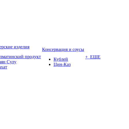
ерские изделия
Консервация и соусы
лматинский продукт
+ ЕЩЕ
Кублей
аян Сулу
Цин-Каз
ахат