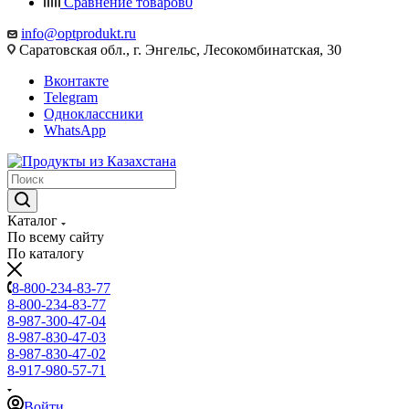
Сравнение товаров
0
info@optprodukt.ru
Саратовская обл., г. Энгельс, Лесокомбинатская, 30
Вконтакте
Telegram
Одноклассники
WhatsApp
Каталог
По всему сайту
По каталогу
8-800-234-83-77
8-800-234-83-77
8-987-300-47-04
8-987-830-47-03
8-987-830-47-02
8-917-980-57-71
Войти