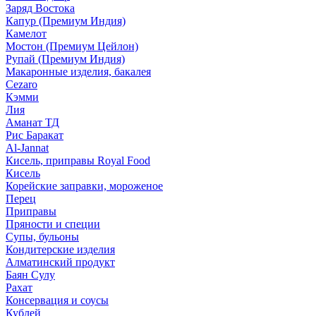
Заряд Востока
Капур (Премиум Индия)
Камелот
Мостон (Премиум Цейлон)
Рупай (Премиум Индия)
Макаронные изделия, бакалея
Cezaro
Кэмми
Лия
Аманат ТД
Рис Баракат
Al-Jannat
Кисель, приправы Royal Food
Кисель
Корейские заправки, мороженое
Перец
Приправы
Пряности и специи
Супы, бульоны
Кондитерские изделия
Алматинский продукт
Баян Сулу
Рахат
Консервация и соусы
Кублей