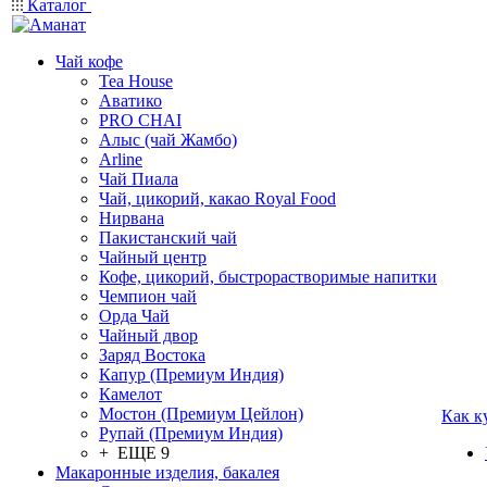
Каталог
Чай кофе
Tea House
Аватико
PRO CHAI
Алыс (чай Жамбо)
Arline
Чай Пиала
Чай, цикорий, какао Royal Food
Нирвана
Пакистанский чай
Чайный центр
Кофе, цикорий, быстрорастворимые напитки
Чемпион чай
Орда Чай
Чайный двор
Заряд Востока
Капур (Премиум Индия)
Камелот
Мостон (Премиум Цейлон)
Как к
Рупай (Премиум Индия)
+ ЕЩЕ 9
Макаронные изделия, бакалея